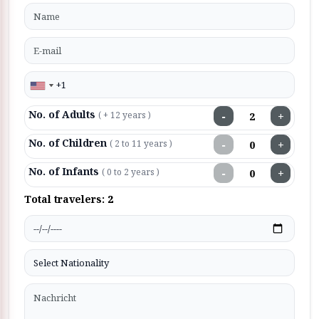
No. of Adults
−
+
( + 12 years )
No. of Children
−
+
( 2 to 11 years )
No. of Infants
−
+
( 0 to 2 years )
Total travelers:
2