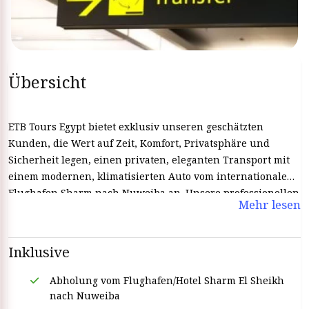
Übersicht
ETB Tours Egypt bietet exklusiv unseren geschätzten
Kunden, die Wert auf Zeit, Komfort, Privatsphäre und
Sicherheit legen, einen privaten, eleganten Transport mit
einem modernen, klimatisierten Auto vom internationalen
Flughafen Sharm nach Nuweiba an. Unsere professionellen
Mehr lesen
Mitarbeiter werden Sie dann am internationalen Flughafen
Sharm begrüßen und begrüßen Bringen Sie Sie ganz
reibungslos zu Ihrem Hotel in Nuweiba. Unsere
Inklusive
berufsqualifizierten Fahrer werden Sie sicher fahren.
Machen Sie sich überhaupt keine Sorgen um die Straße, Sie
Abholung vom Flughafen/Hotel Sharm El Sheikh
müssen sich nicht um Taxifahrer kümmern oder sich mit
nach Nuweiba
ihnen herumschlagen. Buchen Sie bei ETB Tours Egypt