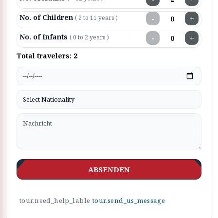
No. of Children
−
+
( 2 to 11 years )
No. of Infants
−
+
( 0 to 2 years )
Total travelers:
2
ABSENDEN
tour.need_help_lable
tour.send_us_message