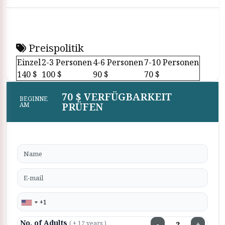
Preispolitik
Einzel
2-3 Personen
4-6 Personen
7-10 Personen
140 $
100 $
90 $
70 $
70 $ VERFÜGBARKEIT
BEGINNE
PRÜFEN
AM
No. of Adults
−
+
( + 12 years )