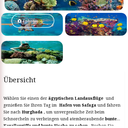
4 photos
Übersicht
Wählen Sie einen der
ägyptischen Landausflüge
und
genießen Sie Ihren Tag im
Hafen von Safaga
und fahren
Sie nach
Hurghada
, um unvergessliche Zeit beim
Schnorcheln zu verbringen und atemberaubende
bunte
Korallenriffe und bunte Fische zu sehen.
Buchen Sie