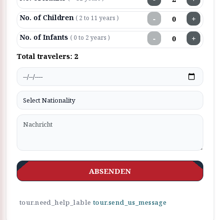
No. of Children
−
+
( 2 to 11 years )
No. of Infants
−
+
( 0 to 2 years )
Total travelers:
2
ABSENDEN
tour.need_help_lable
tour.send_us_message