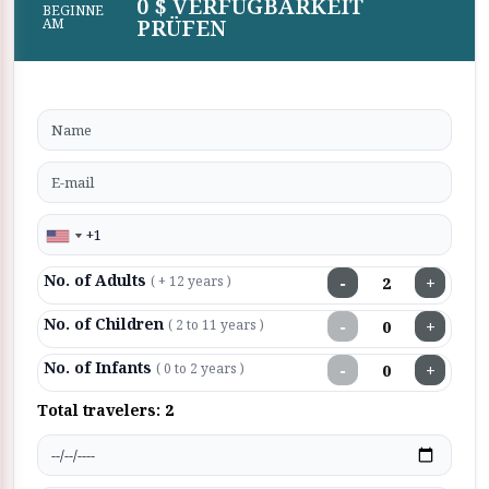
0 $ VERFÜGBARKEIT
BEGINNE
PRÜFEN
AM
No. of Adults
−
+
( + 12 years )
No. of Children
−
+
( 2 to 11 years )
No. of Infants
−
+
( 0 to 2 years )
Total travelers:
2