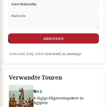
ABSENDEN
tour.need_help_lable
tour.send_us_message
Verwandte Touren
0 $
8-tägige Pilgerreisepakete in
Ägypten