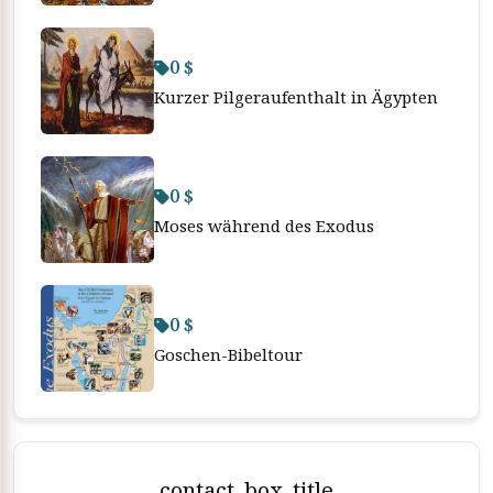
0 $
Kurzer Pilgeraufenthalt in Ägypten
0 $
Moses während des Exodus
0 $
Goschen-Bibeltour
contact_box_title