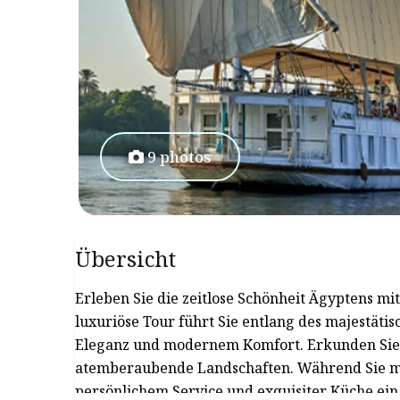
9 photos
Übersicht
Erleben Sie die zeitlose Schönheit Ägyptens mi
luxuriöse Tour führt Sie entlang des majestätis
Eleganz und modernem Komfort. Erkunden Sie 
atemberaubende Landschaften. Während Sie mit
persönlichem Service und exquisiter Küche ein