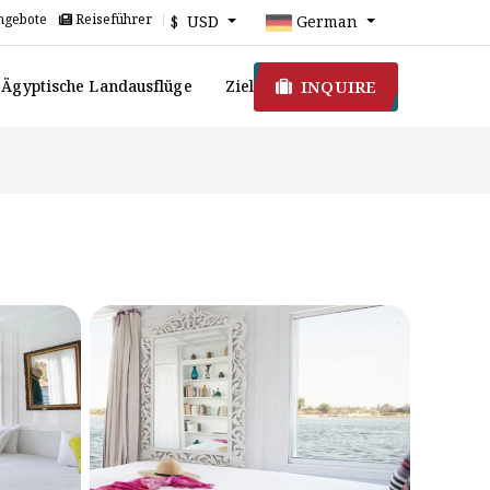
ngebote
Reiseführer
$ USD
German
INQUIRE
Ägyptische Landausflüge
Ziel