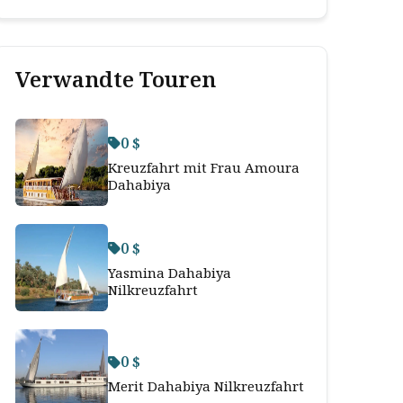
Verwandte Touren
0 $
Kreuzfahrt mit Frau Amoura
Dahabiya
0 $
Yasmina Dahabiya
Nilkreuzfahrt
0 $
Merit Dahabiya Nilkreuzfahrt