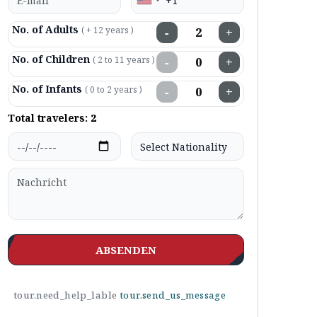
No. of Adults
( + 12 years )
−
+
No. of Children
( 2 to 11 years )
−
+
No. of Infants
( 0 to 2 years )
−
+
Total travelers:
2
ABSENDEN
tour.need_help_lable
tour.send_us_message