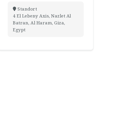
Standort
4 El Lebeny Axis, Nazlet Al
Batran, Al Haram, Giza,
Egypt