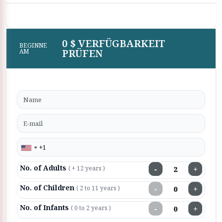
0 $ VERFÜGBARKEIT
BEGINNE
PRÜFEN
AM
No. of Adults
−
+
( + 12 years )
No. of Children
−
+
( 2 to 11 years )
No. of Infants
−
+
( 0 to 2 years )