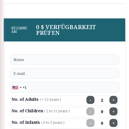
0 $ VERFÜGBARKEIT
BEGINNE
PRÜFEN
AM
No. of Adults
−
+
( + 12 years )
No. of Children
−
+
( 2 to 11 years )
No. of Infants
−
+
( 0 to 2 years )