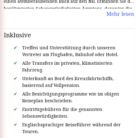
einen atemberaubenden Blick auf den Nil. Erkunden Sie die
berühmtesten Sehenswürdigkeiten Ägyptens, darunter die
Mehr lesen
Tempel von Luxor und Karnak, das Tal der Könige und die
pulsierende Stadt Assuan. Mit außergewöhnlichem Service
und komfortablen Unterkünften sorgt das Steigenberger
Inklusive
Regency für eine unvergessliche Reise durch die antike
Geschichte und atemberaubende Landschaften.
Treffen und Unterstützung durch unseren
Vertreter am Flughafen, Bahnhof oder Hotel.
Alle Transfers im privaten, klimatisierten
Fahrzeug.
Unterkunft an Bord des Kreuzfahrtschiffs,
basierend auf Vollpension.
Alle Besichtigungsprogramme wie im obigen
Reiseplan beschrieben.
Eintrittsgebühren für die genannten
Sehenswürdigkeiten.
Englischsprachiger Reiseführer während der
Touren.