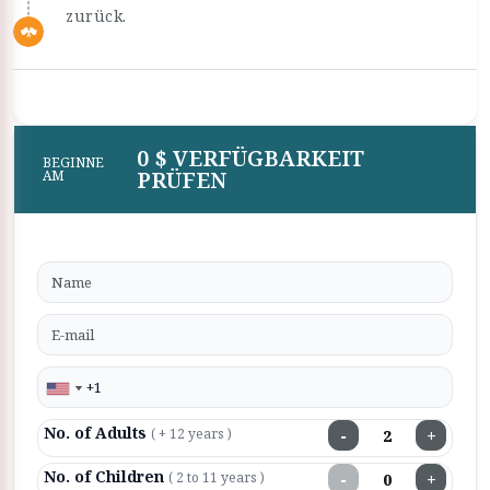
zurück.
0 $ VERFÜGBARKEIT
BEGINNE
PRÜFEN
AM
No. of Adults
−
+
( + 12 years )
No. of Children
−
+
( 2 to 11 years )