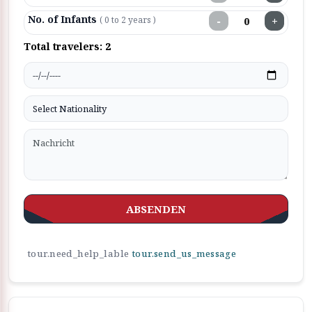
No. of Infants
−
+
( 0 to 2 years )
Total travelers:
2
ABSENDEN
tour.need_help_lable
tour.send_us_message