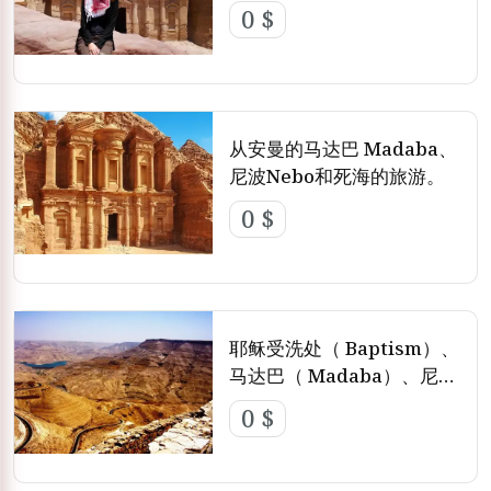
0 $
者可以参观佩特拉最著名的景点，如宝库、狭缝峡谷（Siq）和王室
陵墓，并从专业导游那里了解纳巴泰人的文化遗产。
无论您是独自旅行、与家人同行，还是组团出游，ETB Tours Egypt
都能确保从始至终的无缝旅行体验。他们的 约旦旅游项目 旨在提供
灵活性、高品质服务以及难忘的回忆。每一个行程都在观光与舒适之
从安曼的马达巴 Madaba、
间取得完美平衡，让您轻松欣赏约旦之美，无需担忧或劳累。
尼波Nebo和死海的旅游。
立即预订您的下一次旅程，与 ETB Tours Egypt 一起探索为何如此
0 $
多的旅行者选择他们精心策划的 约旦一日游。无论您只是在安曼度过
几个小时，还是前往佩特拉展开一日探险，这些专业导览的行程都将
为您带来一次充实而深刻的约旦之旅。若您想预订前往佩特拉的行
程，可通过 从安曼出发的佩特拉一日游 进行预订。
耶稣受洗处（ Baptism）、
马达巴（ Madaba）、尼波
（Nebo）和穆卡维尔
0 $
(mukawer)的旅游