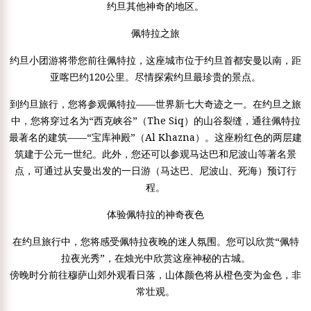
约旦其他神奇的地区。
佩特拉之旅
约旦小团游将带您前往佩特拉，这座城市位于约旦首都安曼以南，距
亚喀巴约120公里。尽情探索约旦最珍贵的景点。
到约旦旅行，您将参观佩特拉——世界新七大奇迹之一。在约旦之旅
中，您将穿过名为“西克峡谷”（The Siq）的山谷裂缝，通往佩特拉
最著名的建筑——“宝库神殿”（Al Khazna）。这座粉红色的两层建
筑建于公元一世纪。此外，您还可以参观马达巴和尼波山等著名景
点，可通过从安曼出发的一日游（马达巴、尼波山、死海）预订行
程。
体验佩特拉的神奇夜色
在约旦旅行中，您将感受佩特拉夜晚的迷人氛围。您可以欣赏“佩特
拉夜光秀”，在烛光中欣赏这座神秘的古城。
傍晚时分前往穆萨山郊外观看日落，山体颜色将从橙色变为金色，非
常壮观。