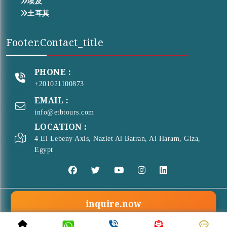
埃及
土耳其
Footer.contact_title
PHONE :
+201021100873
EMAIL :
info@etbtours.com
LOCATION :
4 El Lebeny Axis, Nazlet Al Batran, Al Haram, Giza,
Egypt
inquire.now