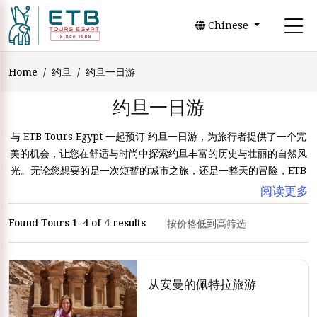
Chinese
Home
约旦
约旦一日游
约旦一日游
与 ETB Tours Egypt 一起预订 约旦一日游，为旅行者提供了一个完
美的机会，让您在舒适与时尚中探索约旦丰富的历史与壮丽的自然风
光。无论您想要的是一次短暂的城市之旅，还是一整天的冒险，ETB
Tours Egypt 都能为每位旅客量身打造专业导览的体验。
阅读更多
对于时间有限的游客来说，安曼半日游 是发现约旦首都精华的绝佳方
Found Tours 1–4 of 4 results
式。这些行程通常包括必游地标，如城堡山、罗马剧场和当地集市，
让您在短短几小时内领略安曼充满活力的文化与古老的历史。
若您想更深入探索约旦的历史奇迹，从安曼出发的一日游前往佩特拉
从安曼的佩特拉旅游
是最受欢迎的选择之一。这些行程为参观这座雕刻在红色砂岩峭壁上
的玫瑰之城提供了便捷而全面的方式。借助 ETB Tours Egypt，旅行