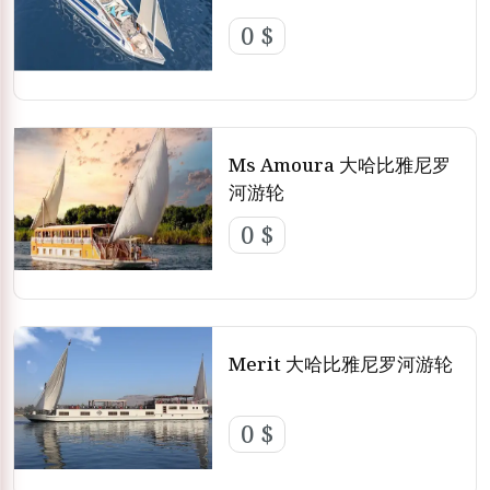
0 $
Ms Amoura 大哈比雅尼罗
河游轮
0 $
Merit 大哈比雅尼罗河游轮
0 $