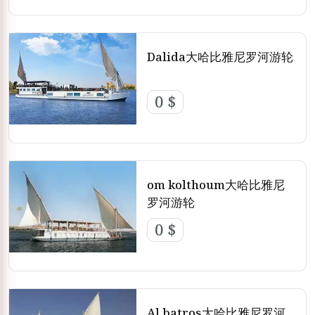
Dalida大哈比雅尼罗河游轮
0 $
om kolthoum大哈比雅尼
罗河游轮
0 $
Al batros大哈比雅尼罗河