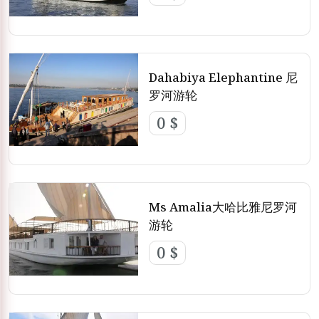
Dahabiya Elephantine 尼
罗河游轮
0 $
Ms Amalia大哈比雅尼罗河
游轮
0 $