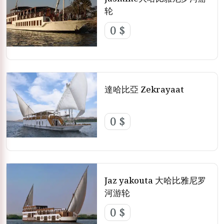
轮
0 $
達哈比亞 Zekrayaat
0 $
Jaz yakouta 大哈比雅尼罗
河游轮
0 $