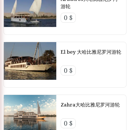
游轮
0 $
El bey 大哈比雅尼罗河游轮
0 $
Zahra大哈比雅尼罗河游轮
0 $