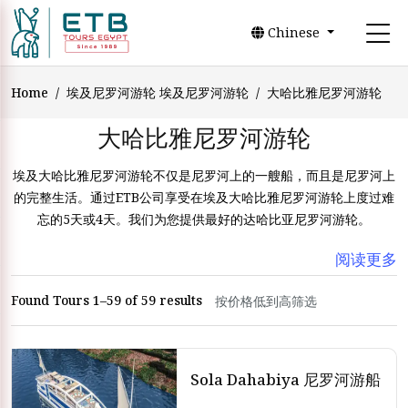
Chinese
Home
埃及尼罗河游轮 埃及尼罗河游轮
大哈比雅尼罗河游轮
大哈比雅尼罗河游轮
埃及大哈比雅尼罗河游轮不仅是尼罗河上的一艘船，而且是尼罗河上
的完整生活。通过ETB公司享受在埃及大哈比雅尼罗河游轮上度过难
忘的5天或4天。我们为您提供最好的达哈比亚尼罗河游轮。
阅读更多
Found Tours 1–59 of 59 results
Sola Dahabiya 尼罗河游船