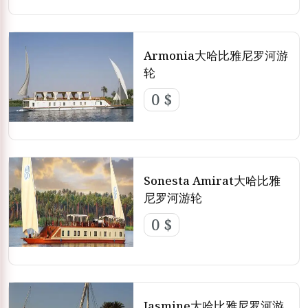
Armonia大哈比雅尼罗河游
轮
0 $
Sonesta Amirat大哈比雅
尼罗河游轮
0 $
Jasmine大哈比雅尼罗河游