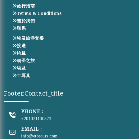
旅行指南
Terms & Conditions
關於我們
联系
埃及旅游套餐
接送
约旦
朝圣之旅
埃及
土耳其
Footer.contact_title
PHONE :
+201021100873
EMAIL :
info@etbtours.com