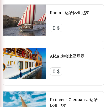
Roman 达哈比亚尼罗
0 $
Aida 达哈比亚尼罗
0 $
Princess Cleopatra 达哈
比亚尼罗