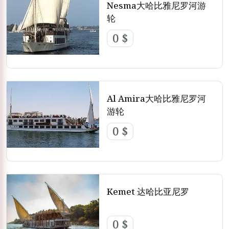
Nesma大哈比雅尼罗河游
轮
0 $
Al Amira大哈比雅尼罗河
游轮
0 $
Kemet 达哈比亚尼罗
0 $