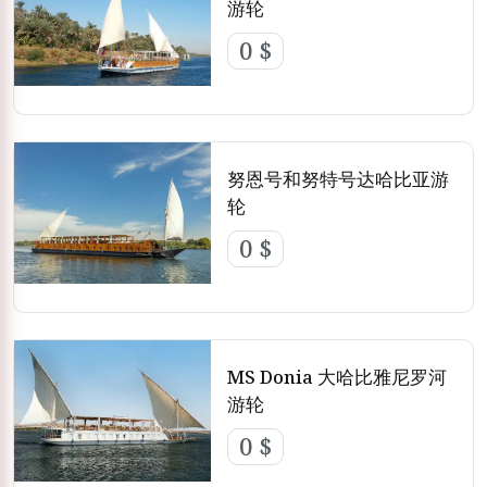
游轮
0 $
努恩号和努特号达哈比亚游
轮
0 $
MS Donia 大哈比雅尼罗河
游轮
0 $