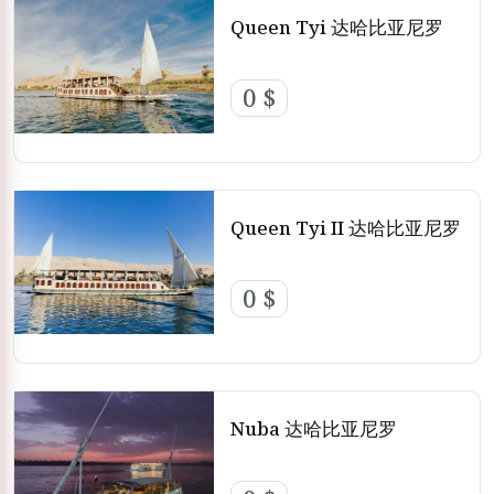
Queen Tyi 达哈比亚尼罗
0 $
Queen Tyi II 达哈比亚尼罗
0 $
Nuba 达哈比亚尼罗