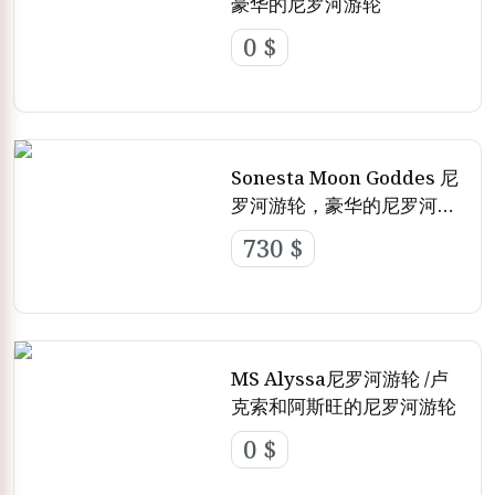
豪华的尼罗河游轮
0 $
Sonesta Moon Goddes 尼
罗河游轮，豪华的尼罗河游
轮
730 $
MS Alyssa尼罗河游轮 /卢
克索和阿斯旺的尼罗河游轮
0 $