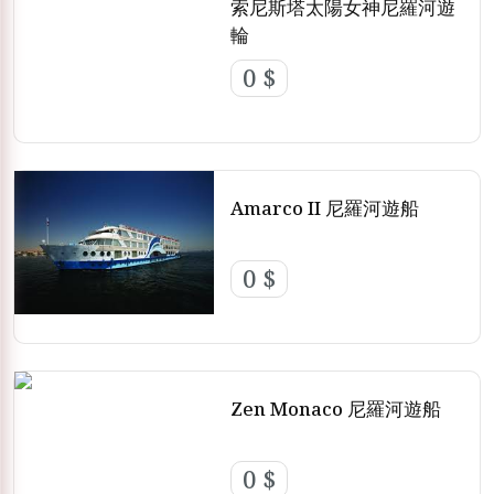
索尼斯塔太陽女神尼羅河遊
輪
0 $
Amarco II 尼羅河遊船
0 $
Zen Monaco 尼羅河遊船
0 $