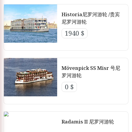
Historia尼罗河游轮 /贵宾
尼罗河游轮
1940 $
Mövenpick SS Misr 号尼
罗河游轮
0 $
Radamis II 尼罗河游轮