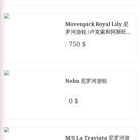
Movenpick Royal Lily 尼
罗河游轮 /卢克索和阿斯旺
的尼罗河游轮 7夜 - 4夜 - 3
750 $
夜。
Nebu 尼罗河游轮
0 $
M/S La Traviata 尼罗河游