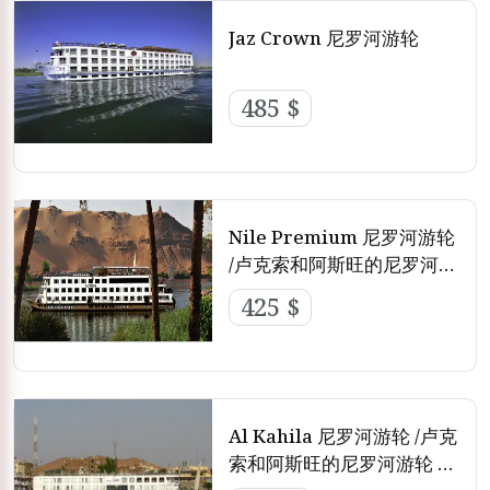
Jaz Crown 尼罗河游轮
485 $
Nile Premium 尼罗河游轮
/卢克索和阿斯旺的尼罗河游
轮 7夜 - 4夜 - 3夜。
425 $
Al Kahila 尼罗河游轮 /卢克
索和阿斯旺的尼罗河游轮 7