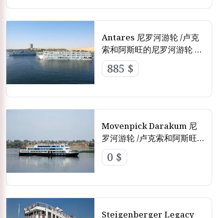
Antares 尼罗河游轮 /卢克
索和阿斯旺的尼罗河游轮 7
夜 - 4夜 - 3夜。
885 $
Movenpick Darakum 尼
罗河游轮 /卢克索和阿斯旺
的尼罗河游轮 7夜 - 4夜 - 3
0 $
夜。
Steigenberger Legacy