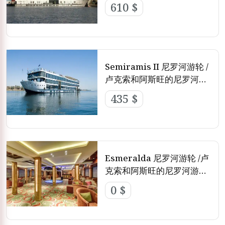
夜 - 4夜 - 3夜。
610 $
Semiramis II 尼罗河游轮 /
卢克索和阿斯旺的尼罗河游
轮 7夜 - 4夜 - 3夜。
435 $
Esmeralda 尼罗河游轮 /卢
克索和阿斯旺的尼罗河游轮
7夜 - 4夜 - 3夜。
0 $