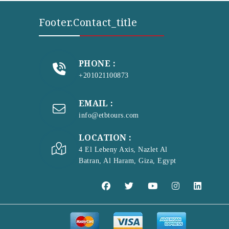
Footer.contact_title
PHONE :
+201021100873
EMAIL :
info@etbtours.com
LOCATION :
4 El Lebeny Axis, Nazlet Al
Batran, Al Haram, Giza, Egypt