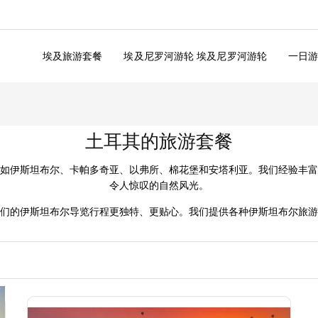
埃及旅游套餐
埃及尼罗河游轮 埃及尼罗河游轮
一日
土耳其的旅游套餐
如伊斯坦布尔、卡帕多奇亚、以弗所、棉花堡和安塔利亚。我们经验丰富
令人惊叹的自然风光。
们的伊斯坦布尔导览行程更独特、更贴心。我们提供各种伊斯坦布尔旅游
您。
据您的需求量身定制。有私人导游陪同，您将了解更多隐藏的故事与秘密
斯坦布尔。
意义又充满乐趣。对于想更深入体验的旅客，我们的土耳其伊斯坦布尔旅
的私人导游可根据您的兴趣量身定制行程。