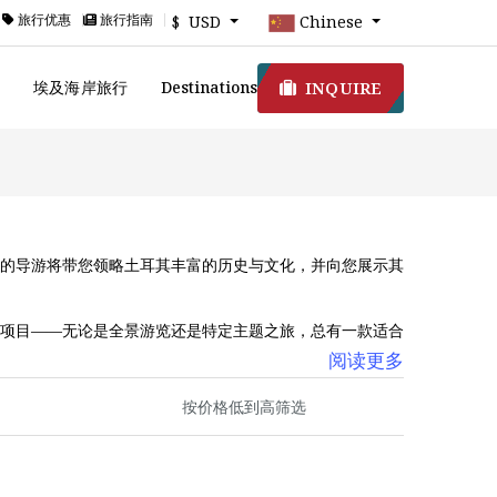
旅行优惠
旅行指南
$ USD
Chinese
INQUIRE
游
埃及海岸旅行
Destinations
的导游将带您领略土耳其丰富的历史与文化，并向您展示其
项目——无论是全景游览还是特定主题之旅，总有一款适合
阅读更多
。选择私人导览游，让您以更深入、更个性化的方式探索伊
游套餐提供详细的行程安排。若想要更个性化的体验，我们