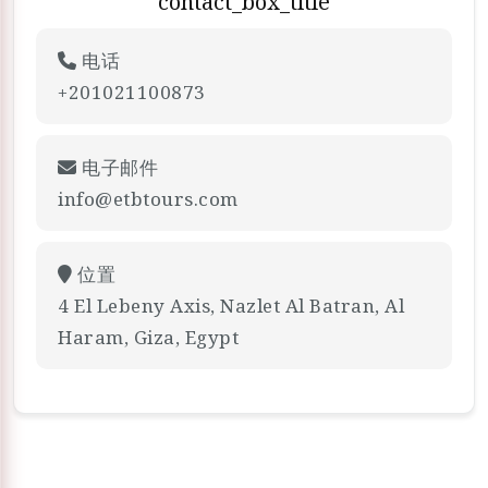
contact_box_title
电话
+201021100873
电子邮件
info@etbtours.com
位置
4 El Lebeny Axis, Nazlet Al Batran, Al
Haram, Giza, Egypt