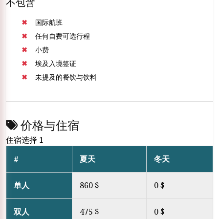
不包含
国际航班
任何自费可选行程
小费
埃及入境签证
未提及的餐饮与饮料
价格与住宿
住宿选择 1
夏天
冬天
#
单人
860 $
0 $
双人
475 $
0 $