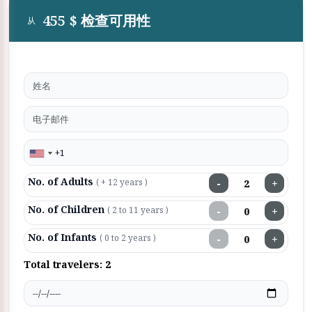
455 $ 检查可用性
从
No. of Adults
−
+
( + 12 years )
No. of Children
−
+
( 2 to 11 years )
No. of Infants
−
+
( 0 to 2 years )
Total travelers:
2