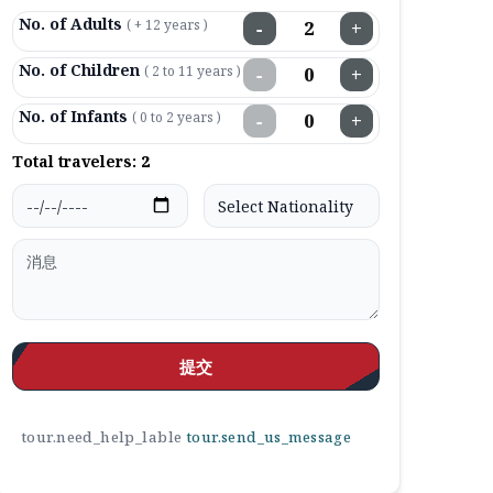
No. of Adults
( + 12 years )
−
+
No. of Children
( 2 to 11 years )
−
+
No. of Infants
( 0 to 2 years )
−
+
Total travelers:
2
提交
tour.need_help_lable
tour.send_us_message