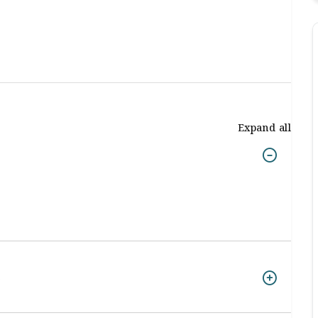
Expand all
）