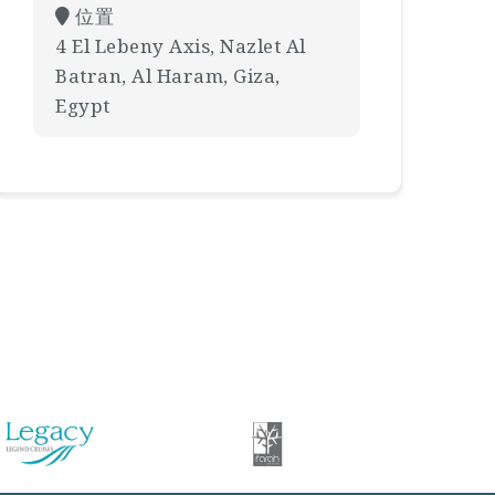
位置
4 El Lebeny Axis, Nazlet Al
Batran, Al Haram, Giza,
Egypt