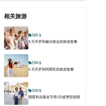
相关旅游
505 $
8 天开罗和赫尔格达的旅游套餐
290 $
6 天开罗和阿斯旺的旅游套餐
310 $
開羅和吉薩金字塔5天經濟型假期