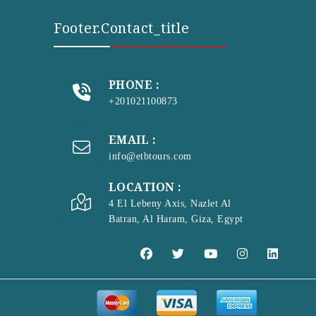
Footer.contact_title
PHONE :
+201021100873
EMAIL :
info@etbtours.com
LOCATION :
4 El Lebeny Axis, Nazlet Al
Batran, Al Haram, Giza, Egypt