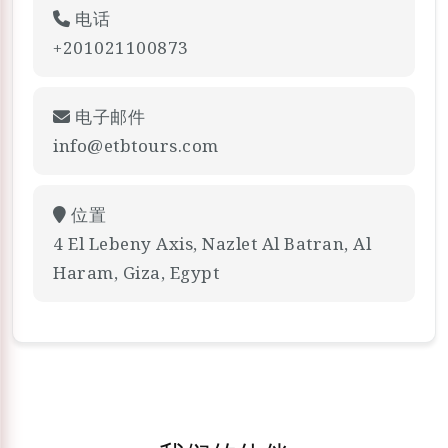
电话
+201021100873
电子邮件
info@etbtours.com
位置
4 El Lebeny Axis, Nazlet Al Batran, Al
Haram, Giza, Egypt