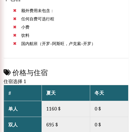
额外费用未包含：
任何自费可选行程
小费
饮料
国内航班（开罗–阿斯旺，卢克索–开罗）
价格与住宿
住宿选择 1
夏天
冬天
#
单人
1160 $
0 $
双人
695 $
0 $