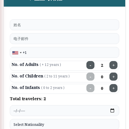
No. of Adults
−
+
( + 12 years )
No. of Children
−
+
( 2 to 11 years )
No. of Infants
−
+
( 0 to 2 years )
Total travelers:
2