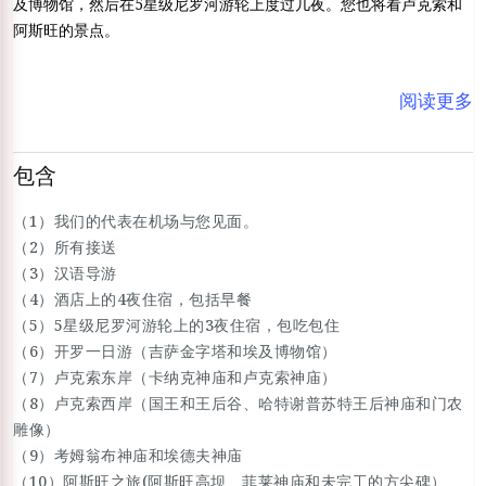
及博物馆，然后在5星级尼罗河游轮上度过几夜。您也将看卢克索和
阿斯旺的景点。
阅读更多
包含
（1）我们的代表在机场与您见面。
（2）所有接送
（3）汉语导游
（4）酒店上的4夜住宿，包括早餐
（5）5星级尼罗河游轮上的3夜住宿，包吃包住
（6）开罗一日游（吉萨金字塔和埃及博物馆）
（7）卢克索东岸（卡纳克神庙和卢克索神庙）
（8）卢克索西岸（国王和王后谷、哈特谢普苏特王后神庙和门农
雕像）
（9）考姆翁布神庙和埃德夫神庙
（10）阿斯旺之旅(阿斯旺高坝、菲莱神庙和未完工的方尖碑）