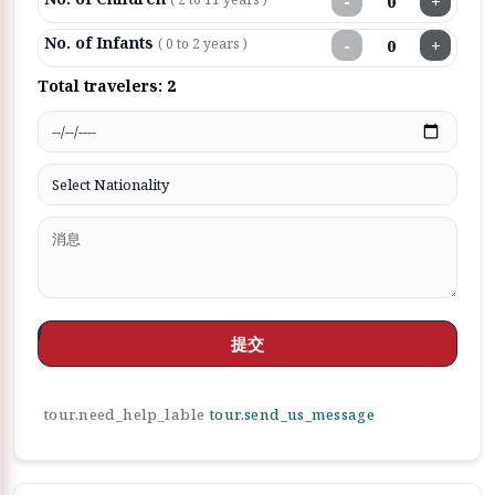
−
+
No. of Infants
−
+
( 0 to 2 years )
Total travelers:
2
提交
tour.need_help_lable
tour.send_us_message