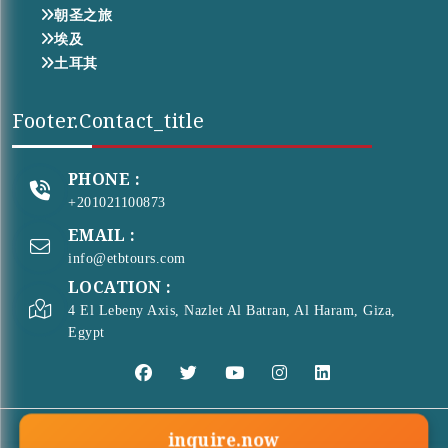
朝圣之旅
埃及
土耳其
Footer.contact_title
PHONE :
+201021100873
EMAIL :
info@etbtours.com
LOCATION :
4 El Lebeny Axis, Nazlet Al Batran, Al Haram, Giza,
Egypt
inquire.now