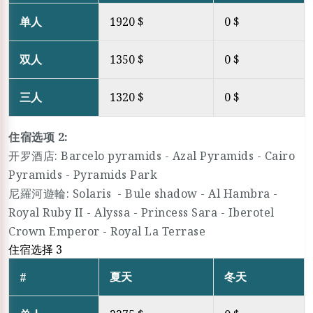
单人
1920 $
0 $
双人
1350 $
0 $
三人
1320 $
0 $
住宿选项 2:
开罗酒店: Barcelo pyramids - Azal Pyramids - Cairo
Pyramids - Pyramids Park
尼羅河遊輪: Solaris - Bule shadow - Al Hambra -
Royal Ruby II - Alyssa - Princess Sara - Iberotel
Crown Emperor - Royal La Terrase
住宿选择 3
夏天
冬天
#