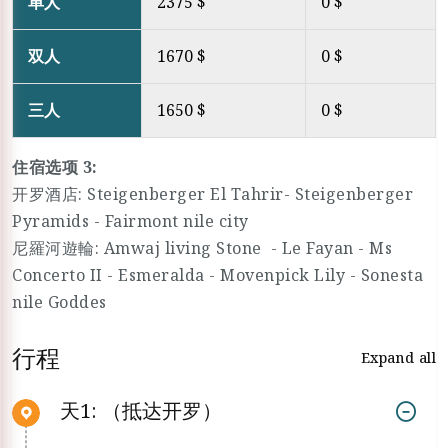
单人
2375 $
0 $
双人
1670 $
0 $
三人
1650 $
0 $
住宿选项 3:
开罗酒店: Steigenberger El Tahrir- Steigenberger
Pyramids - Fairmont nile city
尼羅河遊輪: Amwaj living Stone - Le Fayan - Ms
Concerto II - Esmeralda - Movenpick Lily - Sonesta
nile Goddes
行程
Expand all
天1: （抵达开罗）