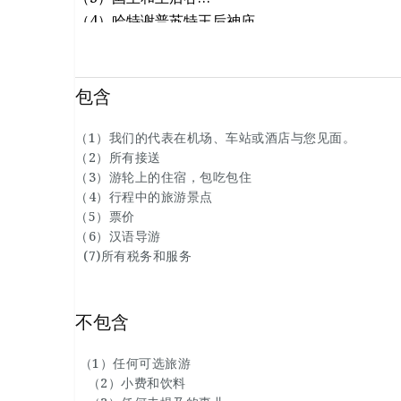
（4）哈特谢普苏特王后神庙
（5）门农雕像
（6）埃德夫神庙
（7）考姆翁布神庙
包含
(8)阿斯旺高坝
(9)菲莱神庙
（1）我们的代表在机场、车站或酒店与您见面。
（2）所有接送
(10)未完工的方尖碑。
（3）游轮上的住宿，包吃包住
（4）行程中的旅游景点
（5）票价
（6）汉语导游
(7)所有税务和服务
不包含
（1）任何可选旅游
（2）小费和饮料