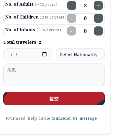
No. of Adults
( + 12 years )
−
+
No. of Children
( 2 to 11 years )
−
+
No. of Infants
( 0 to 2 years )
−
+
Total travelers:
2
提交
tour.need_help_lable
tour.send_us_message