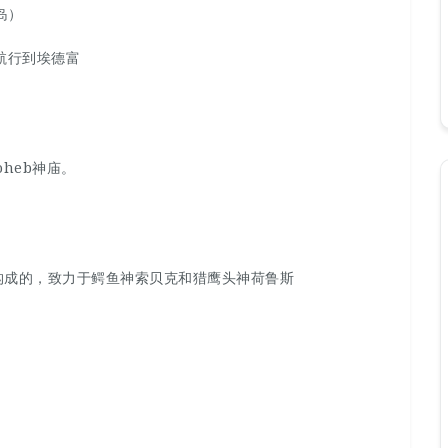
a岛）
它航行到埃德富
 Moheb神庙。
构成的，致力于鳄鱼神索贝克和猎鹰头神荷鲁斯