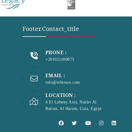
Footer.contact_title
PHONE :
+201021100873
EMAIL :
info@etbtours.com
LOCATION :
4 El Lebeny Axis, Nazlet Al
Batran, Al Haram, Giza, Egypt