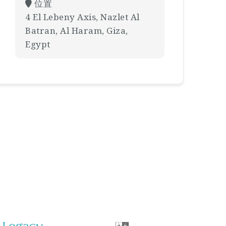
位置
4 El Lebeny Axis, Nazlet Al
Batran, Al Haram, Giza,
Egypt