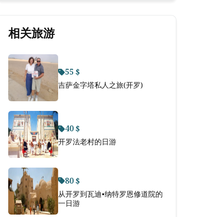
相关旅游
55 $
吉萨金字塔私人之旅(开罗)
40 $
开罗法老村的日游
80 $
从开罗到瓦迪•纳特罗恩修道院的
一日游