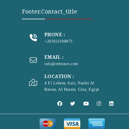
Footer.contact_title
PHONE :
+201021100873
EMAIL :
info@etbtours.com
LOCATION :
4 El Lebeny Axis, Nazlet Al
Batran, Al Haram, Giza, Egypt