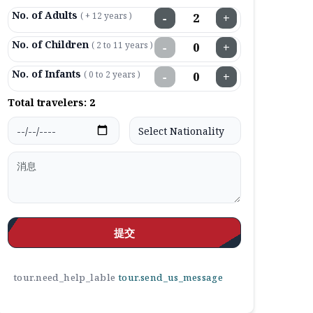
No. of Adults
( + 12 years )
−
+
No. of Children
( 2 to 11 years )
−
+
No. of Infants
( 0 to 2 years )
−
+
Total travelers:
2
提交
tour.need_help_lable
tour.send_us_message