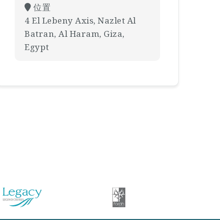
位置
4 El Lebeny Axis, Nazlet Al
Batran, Al Haram, Giza,
Egypt