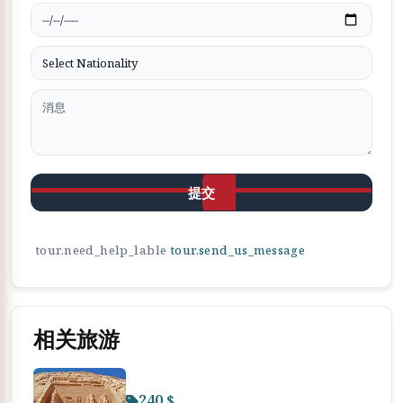
提交
tour.need_help_lable
tour.send_us_message
相关旅游
240 $