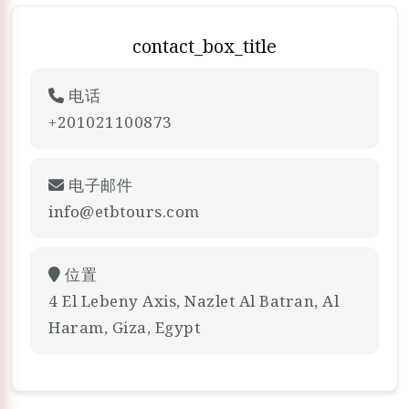
contact_box_title
电话
+201021100873
电子邮件
info@etbtours.com
位置
4 El Lebeny Axis, Nazlet Al Batran, Al
Haram, Giza, Egypt