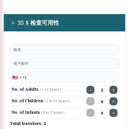
35 $ 检查可用性
从
No. of Adults
−
+
( + 12 years )
No. of Children
−
+
( 2 to 11 years )
No. of Infants
−
+
( 0 to 2 years )
Total travelers:
2