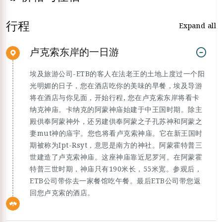
行程
Expand all
卢克索东岸的一日游
埃及旅游公司-ETB的客人在法老王的土地上度过一个阳
光明媚的日子，您在酒店吃你的美味的早餐，埃及导游
将在酒店与你见面，开始行程, 您在卢克索东岸将看卡
纳克神庙。卡纳克的阿蒙神庙始建于中王国时期。除主
殿供奉阿蒙神外，还另建供奉阿蒙之子孔苏神和阿蒙之
妻mut神的庙宇。您也将看卢克索神庙。它在新王国时
期被称为Ipt-Rsyt，意思是南方的神社。阿蒙霍特普三
世建造了卢克索神庙。这座神庙靠近尼罗河。在阿蒙霍
特普三世时期，神庙只有190米长，55米宽。参观后，
ETB公司带你去一家餐馆吃午餐。最后ETB公司带您返
回您卢克索的酒店。