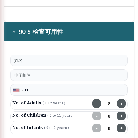
90 $ 检查可用性
从
No. of Adults
−
+
( + 12 years )
No. of Children
−
+
( 2 to 11 years )
No. of Infants
−
+
( 0 to 2 years )