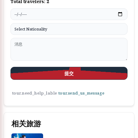
Total travelers:
2
提交
tour.need_help_lable
tour.send_us_message
相关旅游