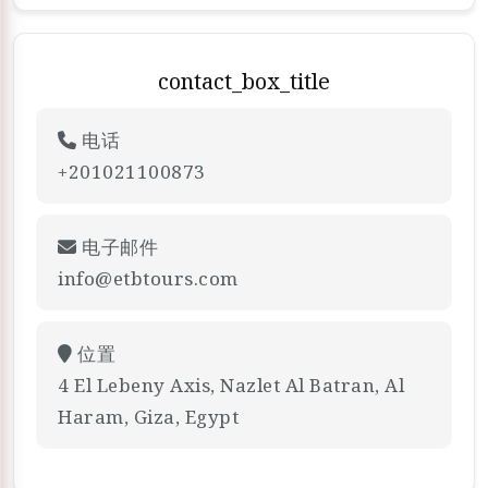
contact_box_title
电话
+201021100873
电子邮件
info@etbtours.com
位置
4 El Lebeny Axis, Nazlet Al Batran, Al
Haram, Giza, Egypt