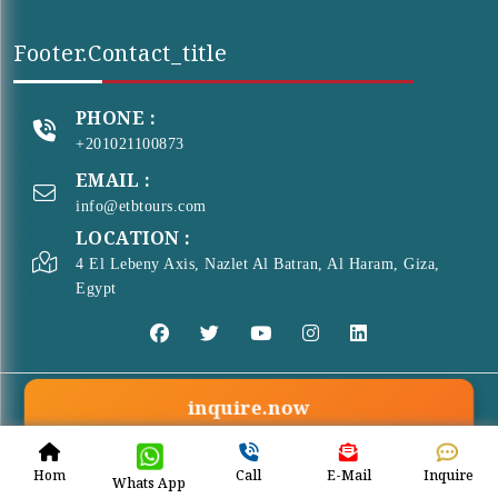
Footer.contact_title
PHONE :
+201021100873
EMAIL :
info@etbtours.com
LOCATION :
4 El Lebeny Axis, Nazlet Al Batran, Al Haram, Giza,
Egypt
inquire.now
© Copyright 2026 . All Rights Reserved
ETB Tours
Hom
Call
E-Mail
Inquire
Whats App