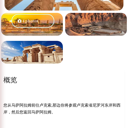
4 photos
概览
您从马萨阿拉姆前往卢克索,那边你将参观卢克索省尼罗河东岸和西
岸，然后您返回马萨阿拉姆。