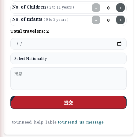
No. of Children
−
+
( 2 to 11 years )
No. of Infants
−
+
( 0 to 2 years )
Total travelers:
2
提交
tour.need_help_lable
tour.send_us_message