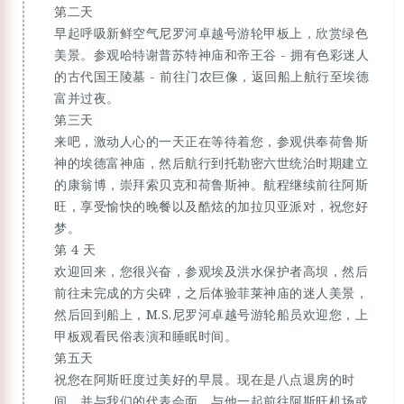
第二天
早起呼吸新鲜空气尼罗河卓越号游轮甲板上，欣赏绿色
美景。参观哈特谢普苏特神庙和帝王谷 - 拥有色彩迷人
的古代国王陵墓 - 前往门农巨像，返回船上航行至埃德
富并过夜。
第三天
来吧，激动人心的一天正在等待着您，参观供奉荷鲁斯
神的埃德富神庙，然后航行到托勒密六世统治时期建立
的康翁博，崇拜索贝克和荷鲁斯神。航程继续前往阿斯
旺，享受愉快的晚餐以及酷炫的加拉贝亚派对，祝您好
梦。
第 4 天
欢迎回来，您很兴奋，参观埃及洪水保护者高坝，然后
前往未完成的方尖碑，之后体验菲莱神庙的迷人美景，
然后回到船上，M.S.尼罗河卓越号游轮船员欢迎您，上
甲板观看民俗表演和睡眠时间。
第五天
祝您在阿斯旺度过美好的早晨。现在是八点退房的时
间，并与我们的代表会面，与他一起前往阿斯旺机场或