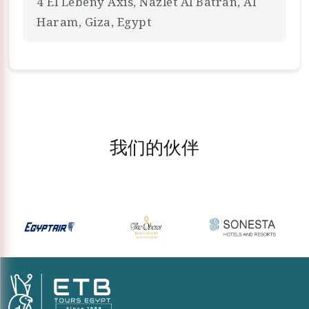
4 El Lebeny Axis, Nazlet Al Batran, Al
Haram, Giza, Egypt
我们的伙伴