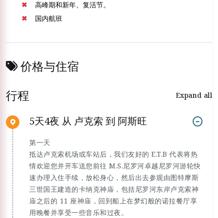
高峰期和新年、复活节。
国内航班
价格与住宿
行程
Expand all
5天4夜 从 卢克索 到 阿斯旺
第一天
抵达卢克索机场或车站后，我们友好的 E.T.B 代表将热
情欢迎您并开车送您前往 M.S.尼罗河卓越尼罗河游轮快
速办理入住手续，放松身心，然后出去参观由图特摩斯
三世国王建造的卡纳克神庙，包括尼罗河东岸卢克索神
庙之后的 11 座神庙，回到船上在梦幻般的诺拉餐厅享
用晚餐并享受一些音乐和过夜。