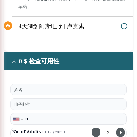
车站。
4天3晚 阿斯旺 到 卢克索
0 $ 检查可用性
从
No. of Adults
−
+
( + 12 years )