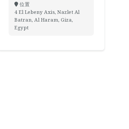
位置
4 El Lebeny Axis, Nazlet Al
Batran, Al Haram, Giza,
Egypt