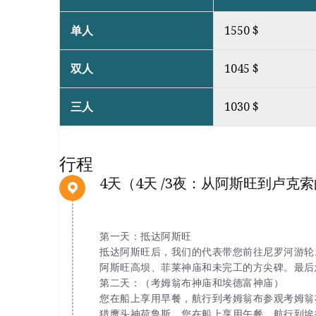
单人
1550 $
双人
1045 $
三人
1030 $
行程
4天（4天 /3夜：从阿斯旺到卢克
第一天：抵达阿斯旺
抵达阿斯旺后，我们的代表带您前往尼罗河游轮
阿斯旺高坝、菲莱神庙和未完工的方尖碑。最后
第二天：（考姆翁布神庙和埃德富神庙）
您在船上享用早餐，航行到考姆翁布参观考姆翁
猎鹰头神荷鲁斯。您在船上享用午餐。航行到埃