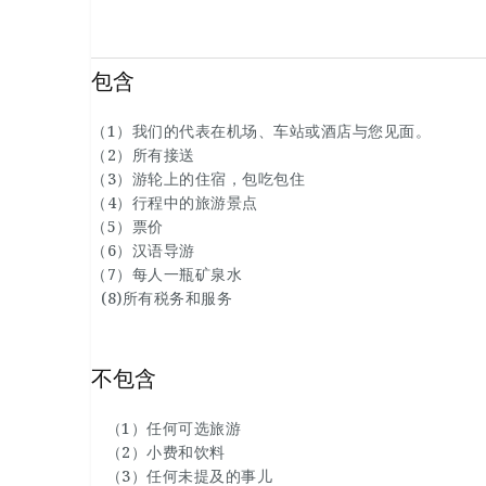
您将看的旅游景点是卡纳克神庙、卢克索神庙、国
庙、考姆翁布神庙、阿斯旺高坝、菲莱神庙和未完
包含
（1）我们的代表在机场、车站或酒店与您见面。
（2）所有接送
（3）游轮上的住宿，包吃包住
（4）行程中的旅游景点
（5）票价
（6）汉语导游
（7）每人一瓶矿泉水
(8)所有税务和服务
不包含
（1）任何可选旅游
（2）小费和饮料
（3）任何未提及的事儿