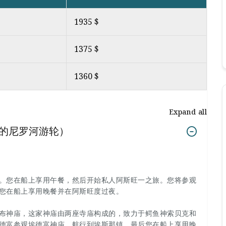
1935 $
1375 $
1360 $
Expand all
索的尼罗河游轮）
。您在船上享用午餐，然后开始私人阿斯旺一之旅。您将参观
您在船上享用晚餐并在阿斯旺度过夜。
布神庙，这家神庙由两座寺庙构成的，致力于鳄鱼神索贝克和
德富参观埃德富神庙。航行到埃斯那镇。最后您在船上享用晚