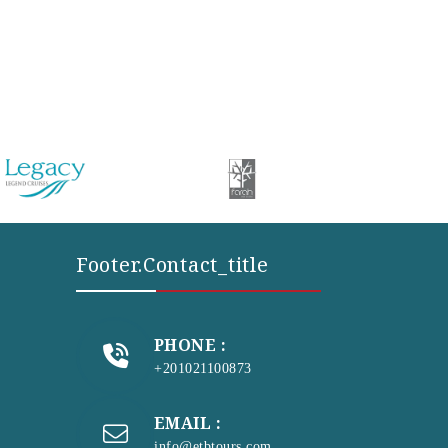
Footer.contact_title
PHONE :
+201021100873
EMAIL :
info@etbtours.com