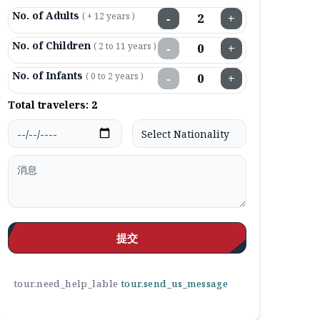
No. of Adults
( + 12 years )
−
+
No. of Children
( 2 to 11 years )
−
+
No. of Infants
( 0 to 2 years )
−
+
Total travelers:
2
提交
tour.need_help_lable
tour.send_us_message