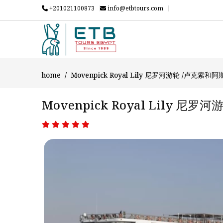
+201021100873
info@etbtours.com
home
Movenpick Royal Lily 尼罗河游轮 /卢克索和
Movenpick Royal Lily 尼