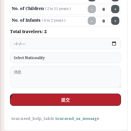
No. of Children
−
+
( 2 to 11 years )
No. of Infants
−
+
( 0 to 2 years )
Total travelers:
2
提交
tour.need_help_lable
tour.send_us_message