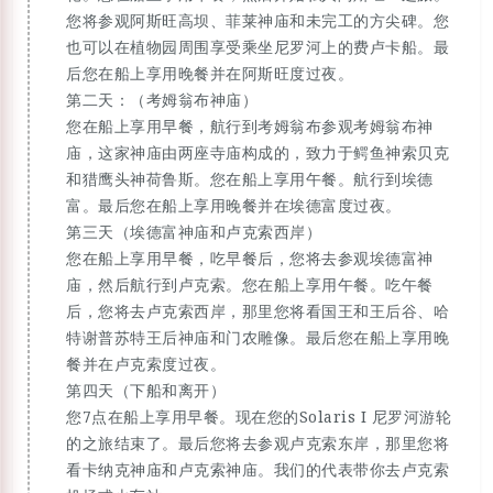
您将参观阿斯旺高坝、菲莱神庙和未完工的方尖碑。您
也可以在植物园周围享受乘坐尼罗河上的费卢卡船。最
后您在船上享用晚餐并在阿斯旺度过夜。
第二天：（考姆翁布神庙）
您在船上享用早餐，航行到考姆翁布参观考姆翁布神
庙，这家神庙由两座寺庙构成的，致力于鳄鱼神索贝克
和猎鹰头神荷鲁斯。您在船上享用午餐。航行到埃德
富。最后您在船上享用晚餐并在埃德富度过夜。
第三天（埃德富神庙和卢克索西岸）
您在船上享用早餐，吃早餐后，您将去参观埃德富神
庙，然后航行到卢克索。您在船上享用午餐。吃午餐
后，您将去卢克索西岸，那里您将看国王和王后谷、哈
特谢普苏特王后神庙和门农雕像。最后您在船上享用晚
餐并在卢克索度过夜。
第四天（下船和离开）
您7点在船上享用早餐。现在您的Solaris I 尼罗河游轮
的之旅结束了。最后您将去参观卢克索东岸，那里您将
看卡纳克神庙和卢克索神庙。我们的代表带你去卢克索