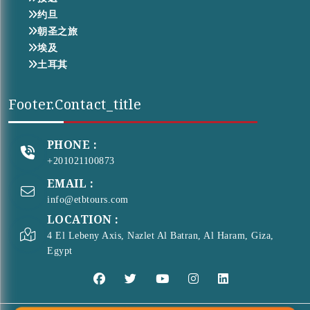
约旦
朝圣之旅
埃及
土耳其
Footer.contact_title
PHONE :
+201021100873
EMAIL :
info@etbtours.com
LOCATION :
4 El Lebeny Axis, Nazlet Al Batran, Al Haram, Giza,
Egypt