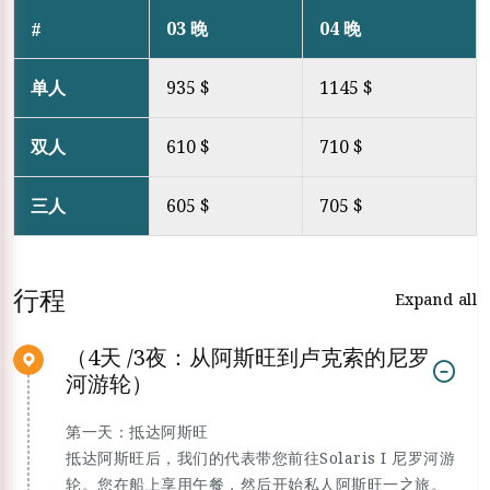
03 晚
04 晚
#
单人
935 $
1145 $
双人
610 $
710 $
三人
605 $
705 $
行程
Expand all
（4天 /3夜：从阿斯旺到卢克索的尼罗
河游轮）
第一天：抵达阿斯旺
抵达阿斯旺后，我们的代表带您前往Solaris I 尼罗河游
轮。您在船上享用午餐，然后开始私人阿斯旺一之旅。