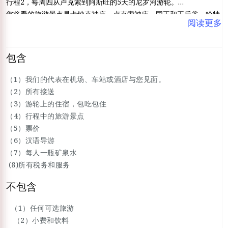
行程2，每周四从卢克索到阿斯旺的5天的尼罗河游轮。
您将看的旅游景点是卡纳克神庙、卢克索神庙、国王和王后谷、哈特
阅读更多
谢普苏特王后神庙、门农雕像、埃德夫神庙、考姆翁布神庙、阿斯旺
高坝、菲莱神庙和未完工的方尖碑。
包含
（1）我们的代表在机场、车站或酒店与您见面。
（2）所有接送
（3）游轮上的住宿，包吃包住
（4）行程中的旅游景点
（5）票价
（6）汉语导游
（7）每人一瓶矿泉水
(8)所有税务和服务
不包含
（1）任何可选旅游
（2）小费和饮料