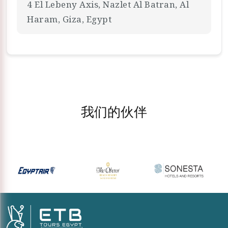
4 El Lebeny Axis, Nazlet Al Batran, Al
Haram, Giza, Egypt
我们的伙伴