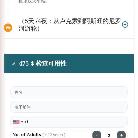
机场或火车站。
（5天 /4夜：从卢克索到阿斯旺的尼罗
河游轮）
475 $ 检查可用性
从
No. of Adults
−
+
( + 12 years )