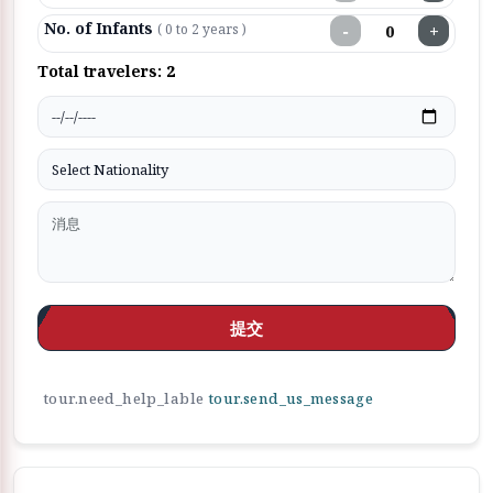
No. of Infants
−
+
( 0 to 2 years )
Total travelers:
2
提交
tour.need_help_lable
tour.send_us_message