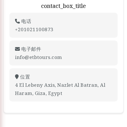
contact_box_title
电话
+201021100873
电子邮件
info@etbtours.com
位置
4 El Lebeny Axis, Nazlet Al Batran, Al
Haram, Giza, Egypt