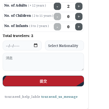
No. of Adults
( + 12 years )
−
+
No. of Children
( 2 to 11 years )
−
+
No. of Infants
( 0 to 2 years )
−
+
Total travelers:
2
提交
tour.need_help_lable
tour.send_us_message