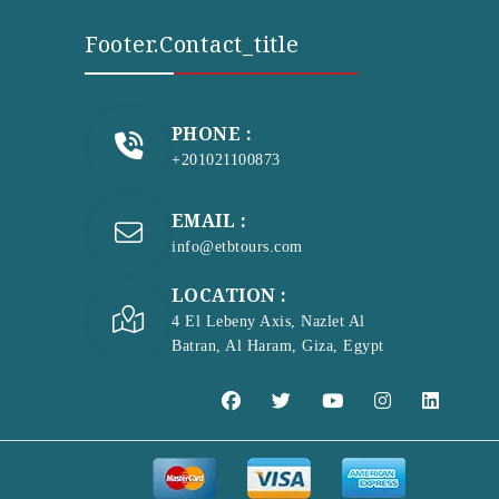
Footer.contact_title
PHONE :
+201021100873
EMAIL :
info@etbtours.com
LOCATION :
4 El Lebeny Axis, Nazlet Al
Batran, Al Haram, Giza, Egypt