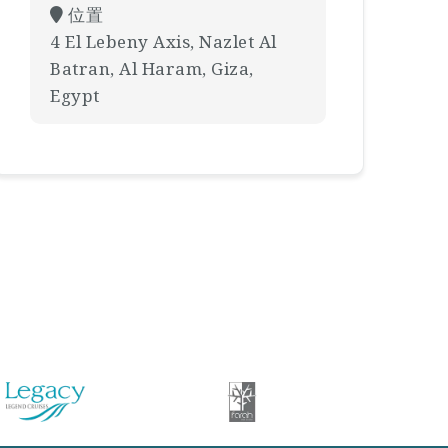
位置
4 El Lebeny Axis, Nazlet Al
Batran, Al Haram, Giza,
Egypt