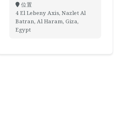
位置
4 El Lebeny Axis, Nazlet Al
Batran, Al Haram, Giza,
Egypt