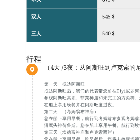
双人
545 $
三人
540 $
行程
（4天 /3夜：从阿斯旺到卢克索的
第一天：抵达阿斯旺
抵达阿斯旺后，我们的代表带您前往Tiyi尼罗
参观阿斯旺高坝、菲莱神庙和未完工的方尖碑。
在船上享用晚餐并在阿斯旺度过夜。
第二天：（考姆翁布神庙）
您在船上享用早餐，航行到考姆翁布参观考姆翁
猎鹰头神荷鲁斯。您在船上享用午餐。航行到埃
第三天（埃德富神庙和卢克索西岸）
您在船上享用早餐，吃早餐后，您将去参观埃德