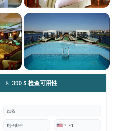
390 $ 检查可用性
从