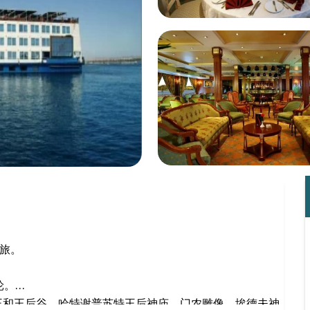
之旅。
。
轮。
王和王后谷、哈特谢普苏特王后神庙、门农雕像、埃德夫神