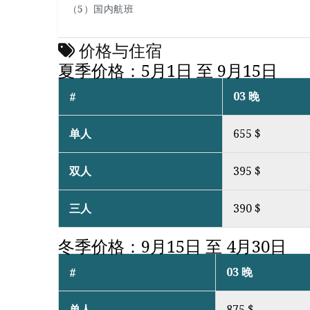
（5）国内航班
价格与住宿
夏季价格：5月1日 至 9月15日
03 晚
#
单人
655 $
双人
395 $
三人
390 $
冬季价格：9月15日 至 4月30日
03 晚
#
单人
875 $