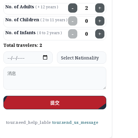
No. of Adults
( + 12 years )
−
+
No. of Children
( 2 to 11 years )
−
+
No. of Infants
( 0 to 2 years )
−
+
Total travelers:
2
提交
tour.need_help_lable
tour.send_us_message