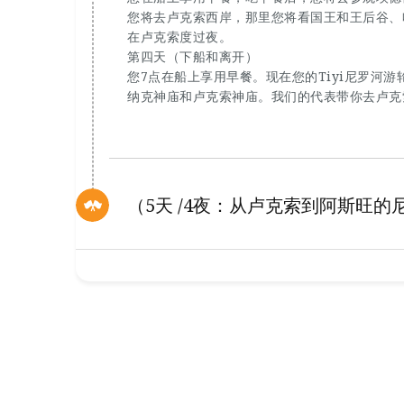
您将去卢克索西岸，那里您将看国王和王后谷、
在卢克索度过夜。
第四天（下船和离开）
您7点在船上享用早餐。现在您的Tiyi尼罗河
纳克神庙和卢克索神庙。我们的代表带你去卢克
（5天 /4夜：从卢克索到阿斯旺的