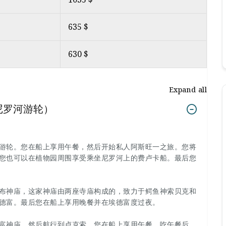
635 $
630 $
Expand all
尼罗河游轮）
河游轮。您在船上享用午餐，然后开始私人阿斯旺一之旅。您将
您也可以在植物园周围享受乘坐尼罗河上的费卢卡船。最后您
布神庙，这家神庙由两座寺庙构成的，致力于鳄鱼神索贝克和
德富。最后您在船上享用晚餐并在埃德富度过夜。
富神庙，然后航行到卢克索。您在船上享用午餐。吃午餐后，