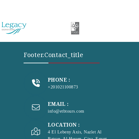
Footer.contact_title
PHONE :
+201021100873
EMAIL :
info@etbtours.com
LOCATION :
4 El Lebeny Axis, Nazlet Al
Batran, Al Haram, Giza, Egypt