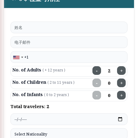
No. of Adults
−
+
( + 12 years )
No. of Children
−
+
( 2 to 11 years )
No. of Infants
−
+
( 0 to 2 years )
Total travelers:
2