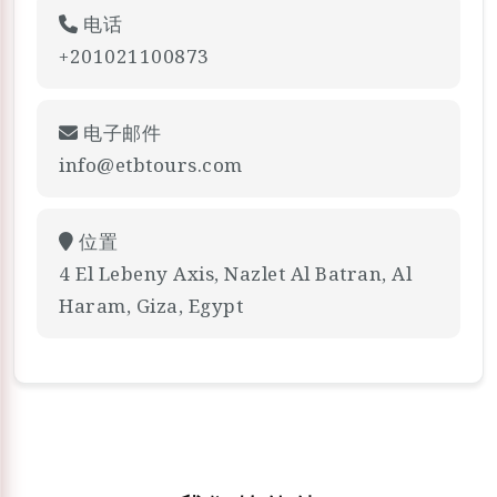
电话
+201021100873
电子邮件
info@etbtours.com
位置
4 El Lebeny Axis, Nazlet Al Batran, Al
Haram, Giza, Egypt