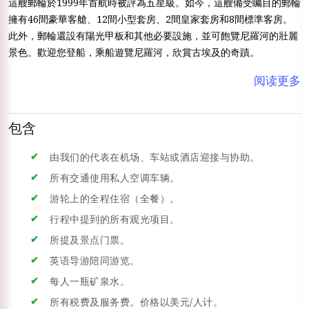
這艘郵輪於1999年首航時被評為五星級。如今，這艘備受矚目的郵輪
擁有46間豪華客艙、12間小型套房、2間皇家套房和8間標準客房。
此外，郵輪還設有陽光甲板和其他必要設施，並可飽覽尼羅河的壯麗
景色。歡迎您登船，乘船遊覽尼羅河，欣賞古埃及的奇蹟。
阅读更多
包含
由我们的代表在机场、车站或酒店迎接与协助。
所有交通使用私人空调车辆。
游轮上的全程住宿（全餐）。
行程中提到的所有观光项目。
所提及景点门票。
英语导游陪同游览。
每人一瓶矿泉水。
所有税费及服务费。价格以美元/人计。