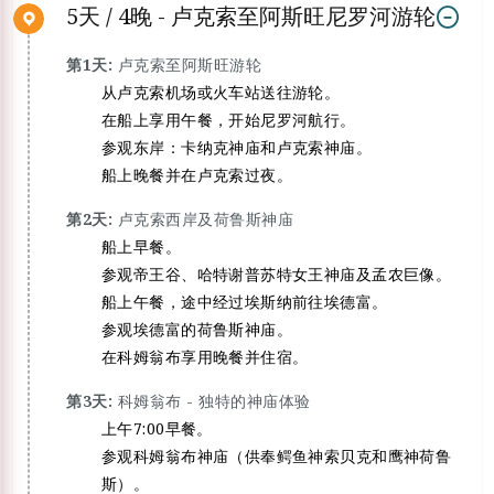
5天 / 4晚 - 卢克索至阿斯旺尼罗河游轮
第1天:
卢克索至阿斯旺游轮
从卢克索机场或火车站送往游轮。
在船上享用午餐，开始尼罗河航行。
参观东岸：卡纳克神庙和卢克索神庙。
船上晚餐并在卢克索过夜。
第2天:
卢克索西岸及荷鲁斯神庙
船上早餐。
参观帝王谷、哈特谢普苏特女王神庙及孟农巨像。
船上午餐，途中经过埃斯纳前往埃德富。
参观埃德富的荷鲁斯神庙。
在科姆翁布享用晚餐并住宿。
第3天:
科姆翁布 - 独特的神庙体验
上午7:00早餐。
参观科姆翁布神庙（供奉鳄鱼神索贝克和鹰神荷鲁
斯）。