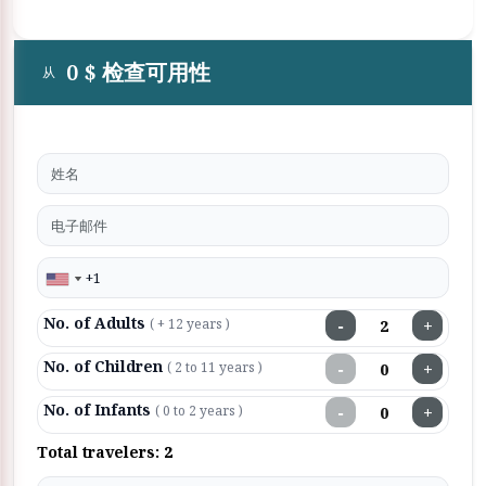
0 $ 检查可用性
从
No. of Adults
−
+
( + 12 years )
No. of Children
−
+
( 2 to 11 years )
No. of Infants
−
+
( 0 to 2 years )
Total travelers:
2