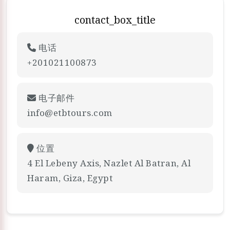
contact_box_title
电话
+201021100873
电子邮件
info@etbtours.com
位置
4 El Lebeny Axis, Nazlet Al Batran, Al
Haram, Giza, Egypt