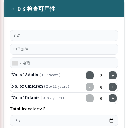
0 $ 检查可用性
从
No. of Adults
−
+
( + 12 years )
No. of Children
−
+
( 2 to 11 years )
No. of Infants
−
+
( 0 to 2 years )
Total travelers:
2