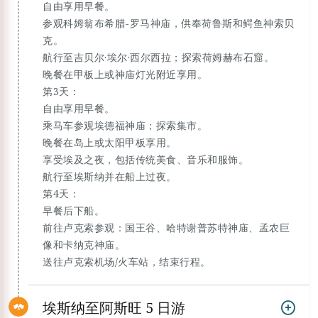
自由享用早餐。
参观科姆翁布希腊-罗马神庙，供奉荷鲁斯和鳄鱼神索贝
克。
航行至吉贝尔·埃尔·西尔西拉；探索荷姆赫布石窟。
晚餐在甲板上或神庙灯光附近享用。
第3天：
自由享用早餐。
乘马车参观埃德福神庙；探索集市。
晚餐在岛上或太阳甲板享用。
享受埃及之夜，包括传统美食、音乐和服饰。
航行至埃斯纳并在船上过夜。
第4天：
早餐后下船。
前往卢克索参观：国王谷、哈特谢普苏特神庙、孟农巨
像和卡纳克神庙。
送往卢克索机场/火车站，结束行程。
埃斯纳至阿斯旺 5 日游