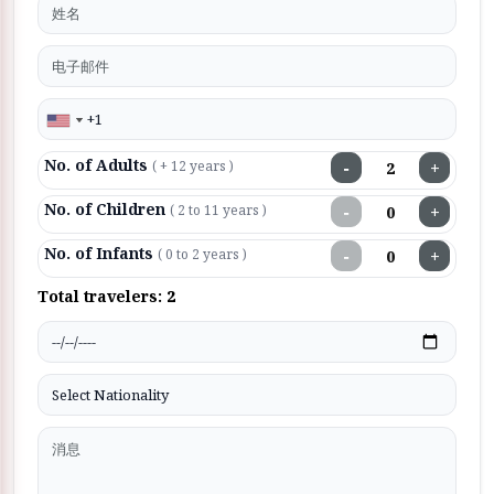
No. of Adults
−
+
( + 12 years )
No. of Children
−
+
( 2 to 11 years )
No. of Infants
−
+
( 0 to 2 years )
Total travelers:
2