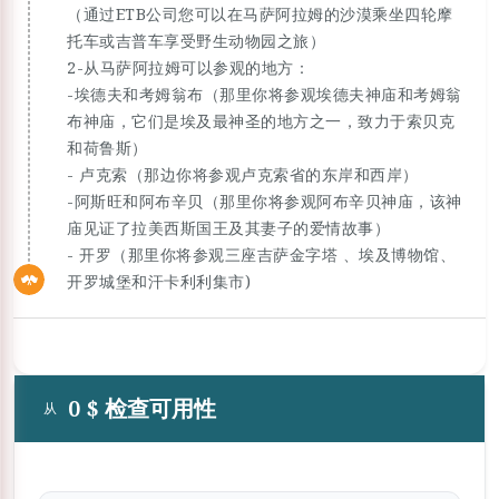
（通过ETB公司您可以在马萨阿拉姆的沙漠乘坐四轮摩
托车或吉普车享受野生动物园之旅）
2-从马萨阿拉姆可以参观的地方：
-埃德夫和考姆翁布（那里你将参观埃德夫神庙和考姆翁
布神庙，它们是埃及最神圣的地方之一，致力于索贝克
和荷鲁斯）
- 卢克索（那边你将参观卢克索省的东岸和西岸）
-阿斯旺和阿布辛贝（那里你将参观阿布辛贝神庙，该神
庙见证了拉美西斯国王及其妻子的爱情故事）
- 开罗（那里你将参观三座吉萨金字塔 、埃及博物馆、
开罗城堡和汗卡利利集市)
0 $ 检查可用性
从