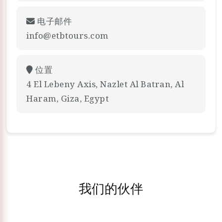
电子邮件
info@etbtours.com
位置
4 El Lebeny Axis, Nazlet Al Batran, Al
Haram, Giza, Egypt
我们的伙伴