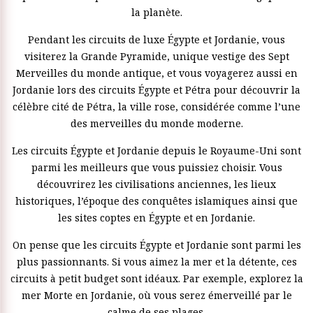
inoubliable.
la planète.
Choisissez parmi nos forfaits voyages Égypte et Jordanie
Pendant les circuits de luxe Égypte et Jordanie, vous
selon votre style et vos préférences. Qu’il s’agisse d’un tour
visiterez la Grande Pyramide, unique vestige des Sept
de luxe ou d’un tour économique, nos circuits sont conçus
Merveilles du monde antique, et vous voyagerez aussi en
pour être enrichissants et amusants
Jordanie lors des circuits Égypte et Pétra pour découvrir la
célèbre cité de Pétra, la ville rose, considérée comme l’une
des merveilles du monde moderne.
Les circuits Égypte et Jordanie depuis le Royaume-Uni sont
parmi les meilleurs que vous puissiez choisir. Vous
découvrirez les civilisations anciennes, les lieux
historiques, l’époque des conquêtes islamiques ainsi que
les sites coptes en Égypte et en Jordanie.
On pense que les circuits Égypte et Jordanie sont parmi les
plus passionnants. Si vous aimez la mer et la détente, ces
circuits à petit budget sont idéaux. Par exemple, explorez la
mer Morte en Jordanie, où vous serez émerveillé par le
calme de ses plages.