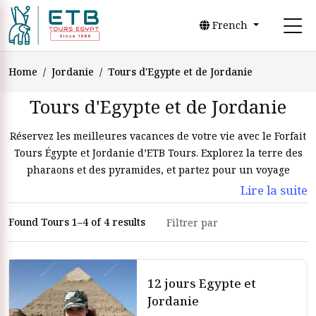
French
Home
Jordanie
Tours d'Egypte et de Jordanie
Tours d'Egypte et de Jordanie
Réservez les meilleures vacances de votre vie avec le Forfait
Tours Égypte et Jordanie d’ETB Tours. Explorez la terre des
pharaons et des pyramides, et partez pour un voyage
fantastique en Jordanie vers la ville rose de Petra.
Lire la suite
Les tours Égypte et Jordanie vous offrent l’opportunité de
Found Tours 1–4 of 4 results
visiter deux des pays les plus historiques et culturellement
riches du monde. Que vous recherchiez des tours de luxe
Égypte et Jordanie ou des options plus économiques, nous
avons des forfaits voyages Égypte et Jordanie adaptés à vos
12 jours Egypte et
besoins.
Jordanie