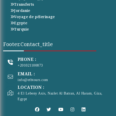
Transferts
Jordanie
Voyage de pèlerinage
Egypte
Turquie
Footer.contact_title
PHONE :
+201021100873
EMAIL :
info@etbtours.com
LOCATION :
4 El Lebeny Axis, Nazlet Al Batran, Al Haram, Giza,
Egypt