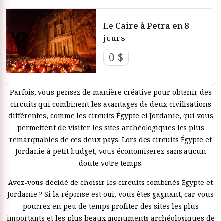
variés, des déserts de Jordanie au fleuve Nil en Égypte.
Un tour Jordanie et Égypte ne se limite pas au simple
Le Caire à Petra en 8
tourisme ; il s’agit de s’immerger dans la culture, la
jours
gastronomie et l’hospitalité de ces pays fascinants. Nos
0 $
tours Égypte et Jordanie sont conçus pour offrir une
expérience de voyage sans souci, avec tout pris en charge.
Nous proposons des tours spécialisés Égypte et Petra pour
Parfois, vous pensez de manière créative pour obtenir des
que vous puissiez découvrir les merveilles de Petra, site du
circuits qui combinent les avantages de deux civilisations
patrimoine mondial de l’UNESCO, ainsi que les monuments
différentes, comme les circuits Égypte et Jordanie, qui vous
anciens d’Égypte. Pour les voyageurs venant d’Amérique du
permettent de visiter les sites archéologiques les plus
Nord, nos tours Égypte et Jordanie depuis les États-Unis
remarquables de ces deux pays. Lors des circuits Égypte et
incluent des itinéraires personnalisés avec vols
Jordanie à petit budget, vous économiserez sans aucun
internationaux et visites guidées.
doute votre temps.
Une de nos offres phares est le tour Égypte et Jordanie avec
Avez-vous décidé de choisir les circuits combinés Égypte et
croisière sur le Nil, combinant histoire et luxe d’une
Jordanie ? Si la réponse est oui, vous êtes gagnant, car vous
croisière sur le Nil. Ces forfaits tours Égypte et Jordanie
pourrez en peu de temps profiter des sites les plus
offrent une expérience ultime, rendant votre voyage
importants et les plus beaux monuments archéologiques de