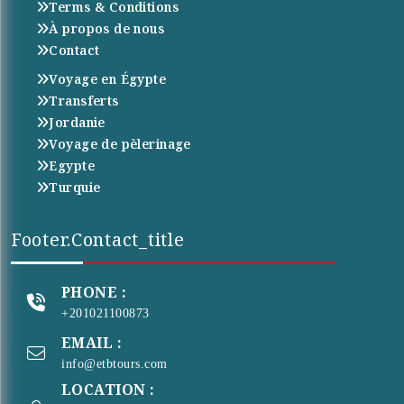
Terms & Conditions
À propos de nous
Contact
Voyage en Égypte
Transferts
Jordanie
Voyage de pèlerinage
Egypte
Turquie
Footer.contact_title
PHONE :
+201021100873
EMAIL :
info@etbtours.com
LOCATION :