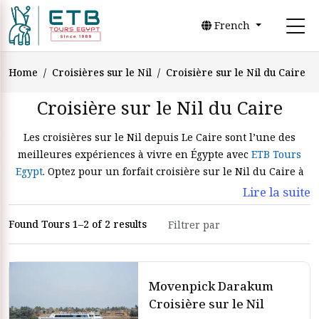
French
Home
Croisières sur le Nil
Croisière sur le Nil du Caire
Croisière sur le Nil du Caire
Les croisières sur le Nil depuis Le Caire sont l’une des
meilleures expériences à vivre en Égypte avec
ETB Tours
Egypt
. Optez pour un forfait croisière sur le Nil du Caire à
Assouan et Louxor et découvrez les merveilles de l’Égypte
Lire la suite
lors d’un voyage du nord au sud. Après avoir terminé vos
circuits au Caire, vous embarquerez pour une croisière sur
Found Tours 1–2 of 2 results
le Nil afin de visiter les sites touristiques et célèbres de
Louxor et Assouan. Les croisières sur le Nil au départ du
Caire sont une aventure passionnante qui vous permettra
Movenpick Darakum
de découvrir la grandeur des Pharaons tout en profitant du
Croisière sur le Nil
climat agréable de l’Égypte. Voici quelques-unes des