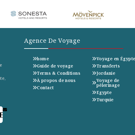
Agence De Voyage
home
Voyage en Égypt
e
Guide de voyage
Transferts
Terms & Conditions
Jordanie
te,
À propos de nous
Voyage de
pèlerinage
Contact
Egypte
Turquie
E