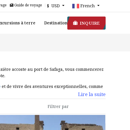
yage
Guide de voyage
$ USD
French
INQUIRE
xcursions à terre
Destination
roisière accoste au port de Safaga, vous commencerez
te.
e
et de vivre des aventures exceptionnelles, comme
Lire la suite
es tels que le
Temple de Karnak
, les
Colosses de
n à terre depuis Safaga.
 Safaga en 2025