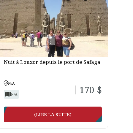
Nuit à Louxor depuis le port de Safaga
N/A
170 $
N/A
(LIRE LA SUITE)