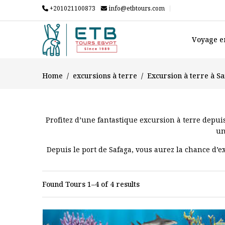
+201021100873
info@etbtours.com
Voyage e
Home
excursions à terre
Excursion à terre à S
Profitez d’une fantastique excursion à terre depuis
un
Depuis le port de Safaga, vous aurez la chance d’
Lors de cette incroyable excursion au départ du
Found Tours 1–4 of 4 results
Une grande variété de c
Découvrons ens