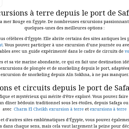
ursions à terre depuis le port de Sa
de la mer Rouge en Égypte. De nombreuses excursions passionnante
quelques-unes des meilleures options :
lus célèbres d’Égypte. Elle abrite certains des sites antiques le
ut
. Vous pouvez participer à une excursion d’une journée ou avec
yables avec un guide expérimenté dans le cadre de circuits de
vo
es et sa vie marine abondante, ce qui en fait une destination id
 excursions de plongée et de snorkeling depuis le port, adaptée
excursion de snorkeling depuis Aïn Sokhna, à ne pas manquer.
ons et circuits depuis le port de Saf
ique et mystérieux qui mérite d’être exploré. Vous pouvez faire 
 un dîner bédouin traditionnel sous les étoiles, depuis Safaga 
avec
Charm El Cheikh excursion à terre
et
excursions à terre
et d’autres sites emblématiques d’Égypte, vous pouvez égaleme
res dans chaque sens, mais cela vaut largement la peine pour