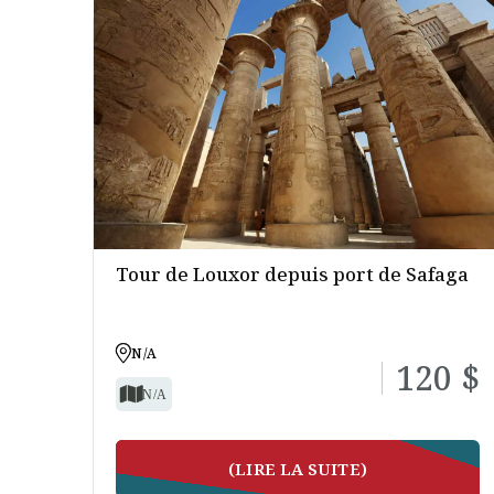
Tour de Louxor depuis port de Safaga
N/A
120 $
N/A
(LIRE LA SUITE)