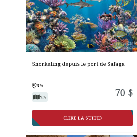
Snorkeling depuis le port de Safaga
N/A
70 $
N/A
(LIRE LA SUITE)