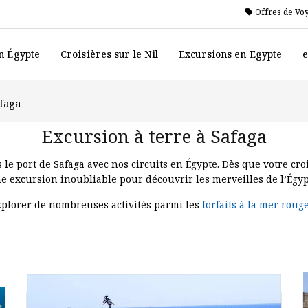
Offres de Vo
n Égypte
Croisières sur le Nil
Excursions en Egypte
e
afaga
Excursion à terre à Safaga
 le port de Safaga avec nos circuits en Égypte. Dès que votre c
e excursion inoubliable pour découvrir les merveilles de l’Égyp
explorer de nombreuses activités parmi les
forfaits à la mer roug
les excursions à Louxor depuis le port de Safaga.
 port de Safaga, vous visiterez des sites historiques inestimabl
Memnon
, le
Temple de Louxor
et la
Vallée des Rois
.
ircuits et
Circuits en Égypte
sont disponibles pour votre excursio
emble les meilleures excursions et visites au départ du port de