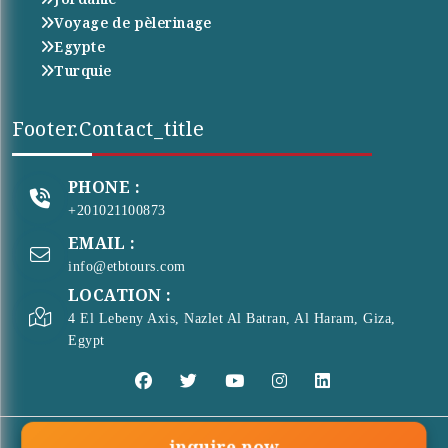
Voyage de pèlerinage
Egypte
Turquie
Footer.contact_title
PHONE :
+201021100873
EMAIL :
info@etbtours.com
LOCATION :
4 El Lebeny Axis, Nazlet Al Batran, Al Haram, Giza,
Egypt
inquire.now