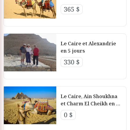
365 $
Le Caire et Alexandrie
en 5 jours
330 $
Le Caire, Ain Shoukhna
et Charm El Cheikh en 6
jours
0 $