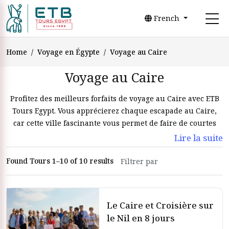
French
Home
Voyage en Égypte
Voyage au Caire
Voyage au Caire
Profitez des meilleurs forfaits de voyage au Caire avec ETB
Tours Egypt. Vous apprécierez chaque escapade au Caire,
car cette ville fascinante vous permet de faire de courtes
visites pour découvrir les
Pyramides de Gizeh
et le
Musée
Lire la suite
égyptien
. Vous pouvez également effectuer un tour copte et
islamique dans le cadre de vos
Forfaits de luxe en Egypte
au
Found Tours 1–10 of 10 results
Caire.
Le Caire et Croisière sur
Forfaits de voyage au Caire
le Nil en 8 jours