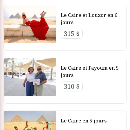
Pyramides de gizeh représentent l’époque pharaonique,
tandis que le Vieux Caire reflète le patrimoine islamique et
Le Caire et Louxor en 6
copte.
jours
Meilleurs forfaits vacances au Caire
315 $
Le Caire et Fayoum en 5
jours
310 $
Le Caire en 5 jours