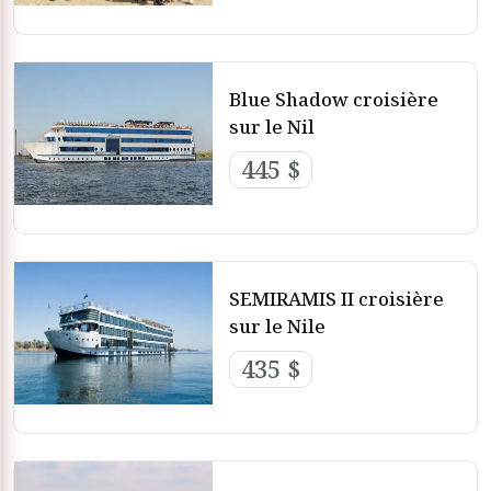
en Égypte, ce sont les vacances en croisière sur le Nil. Vous
vous demandez peut-être pourquoi elles sont si populaires
? La réponse est simple : l’Égypte possède le Nil, ce fleuve
mythique utilisé autrefois par les Pharaons.
Blue Shadow croisière
Votre
Croisières à Louxor et Assouan
vous fera voyager du
sur le Nil
sud au nord du pays, le long de ce véritable fil de vie.
445 $
Meilleures vacances en croisière sur le Nil
SEMIRAMIS II croisière
sur le Nile
435 $