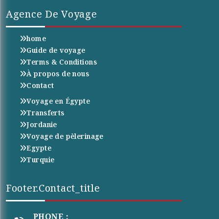
Agence De Voyage
home
Guide de voyage
Terms & Conditions
À propos de nous
Contact
Voyage en Égypte
Transferts
Jordanie
Voyage de pèlerinage
Egypte
Turquie
Footer.contact_title
PHONE :