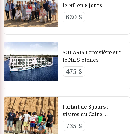
le Nil en 8 jours
croisières sur le Nil en Égypte. Embarquez pour un voyage
captivant le long du majestueux fleuve Nil, à la découverte
620 $
des merveilles antiques et des trésors modernes. Que vous
choisissiez de naviguer depuis Le Caire ou de combiner
votre croisière avec un séjour dans cette ville animée, les
vacances en croisière sur le Nil vous offriront une
expérience inoubliable.
SOLARIS I croisière sur
le Nil 5 étoiles
Avant d’embarquer pour votre croisière sur le Nil depuis Le
Caire, visitez les sites emblématiques tels que les
pyramides
475 $
de Gizeh
et le
Sphinx
. Avec des guides experts, des
hébergements luxueux et une gastronomie raffinée, les
croisières sur le Nil en Égypte promettent des vacances
immersives et pleines de charme. Réservez dès maintenant
vos
Croisières de luxe sur le Nil
2026-2027 et préparez-vous
Forfait de 8 jours :
pour un voyage à travers le temps le long du légendaire
visites du Caire,
fleuve Nil.
croisière sur le Nil et
735 $
d'Abou Simbel.
La clé magique pour réaliser vos rêves lors de votre visite