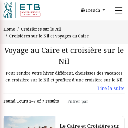
French
Home
Croisières sur le Nil
Croisières sur le Nil et voyages au Caire
Voyage au Caire et croisière sur le
Nil
Pour rendre votre hiver différent, choisissez des vacances
en croisière sur le Nil et profitez d’une croisière sur le Nil
de Louxor à Assouan. Ce sera une expérience inoubliable,
Lire la suite
une véritable croisière sur le Nil en Égypte.
Found Tours 1–7 of 7 results
Vacances en croisière sur le Nil en
Égypte
Le Caire et Croisière sur
Vivez l’alliance parfaite entre histoire et luxe avec les