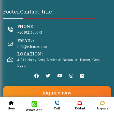
Footer.contact_title
PHONE :
+201021100873
EMAIL :
info@etbtours.com
LOCATION :
4 El Lebeny Axis, Nazlet Al Batran, Al Haram, Giza,
Egypt
inquire.now
© Copyright 2026 . All Rights Reserved
ETB Tours
Hom
Call
E-Mail
Inquire
Whats App