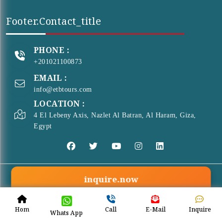
Footer.contact_title
PHONE :
+201021100873
EMAIL :
info@etbtours.com
LOCATION :
4 El Lebeny Axis, Nazlet Al Batran, Al Haram, Giza,
Egypt
inquire.now
© Copyright 2026 . All Rights Reserved
ETB Tours
Hom
Call
E-Mail
Inquire
Whats App