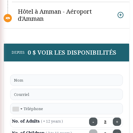
Hôtel à Amman - Aéroport
d'Amman
0 $ VOIR LES DISPONIBILITÉS
DEPUIS
No. of Adults
−
+
( + 12 years )
No. of Children