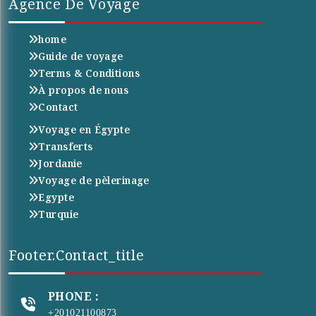
Agence De Voyage
home
Guide de voyage
Terms & Conditions
À propos de nous
Contact
Voyage en Égypte
Transferts
Jordanie
Voyage de pèlerinage
Egypte
Turquie
Footer.contact_title
PHONE :
+201021100873