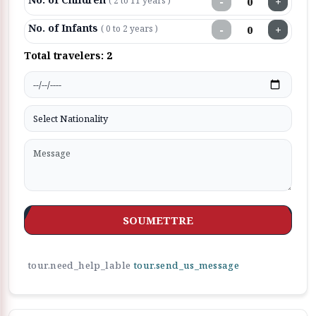
−
+
( 2 to 11 years )
No. of Infants
−
+
( 0 to 2 years )
Total travelers:
2
SOUMETTRE
tour.need_help_lable
tour.send_us_message