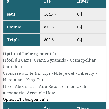
#
Été
Hiver
seul
1445 $
0 $
Double
875 $
0 $
Triple
805 $
0 $
Option d'hébergement 1:
Hôtel du Caire: Grand Pyramids - Cosmopolitan
Cairo hotel.
Croisière sur le Nil: Tiyi - Nile Jewel - Liberity -
Nabilatan - King Tut.
Hôtel Alexandria: Aifu Resort el montazah
alexandria- Acrapole Hotel.
Option d'hébergement 2
#
Été
Hiver