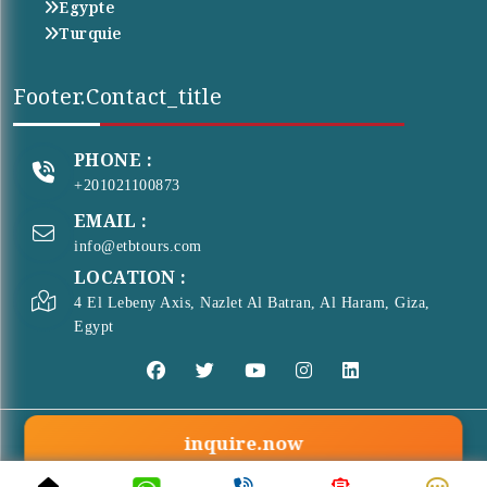
Egypte
Turquie
Footer.contact_title
PHONE :
+201021100873
EMAIL :
info@etbtours.com
LOCATION :
4 El Lebeny Axis, Nazlet Al Batran, Al Haram, Giza,
Egypt
inquire.now