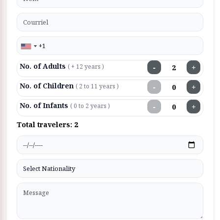
No. of Adults
−
+
( + 12 years )
No. of Children
−
+
( 2 to 11 years )
No. of Infants
−
+
( 0 to 2 years )
Total travelers:
2