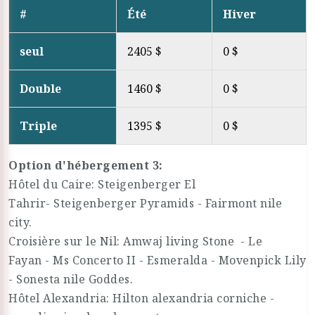
#
Été
Hiver
seul
2405 $
0 $
Double
1460 $
0 $
Triple
1395 $
0 $
Option d'hébergement 3:
Hôtel du Caire: Steigenberger El
Tahrir- Steigenberger Pyramids - Fairmont nile
city.
Croisière sur le Nil: Amwaj living Stone - Le
Fayan - Ms Concerto II - Esmeralda - Movenpick Lily
- Sonesta nile Goddes.
Hôtel Alexandria: Hilton alexandria corniche -