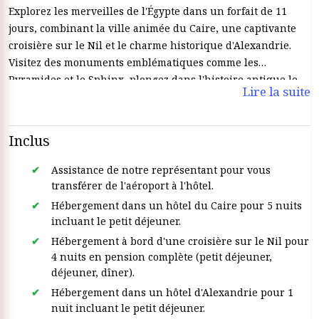
Explorez les merveilles de l'Égypte dans un forfait de 11
jours, combinant la ville animée du Caire, une captivante
croisière sur le Nil et le charme historique d'Alexandrie.
Visitez des monuments emblématiques comme les
Pyramides et le Sphinx, plongez dans l'histoire antique le
Lire la suite
long du Nil et découvrez la culture dynamique
d'Alexandrie. Avec des guides experts, des hébergements
luxueux et un mélange parfait d'histoire et de détente, cette
Inclus
visite complète promet un voyage inoubliable à travers le
riche patrimoine de l'Égypte.
Assistance de notre représentant pour vous
transférer de l'aéroport à l'hôtel.
Hébergement dans un hôtel du Caire pour 5 nuits
incluant le petit déjeuner.
Hébergement à bord d'une croisière sur le Nil pour
4 nuits en pension complète (petit déjeuner,
déjeuner, dîner).
Hébergement dans un hôtel d'Alexandrie pour 1
nuit incluant le petit déjeuner.