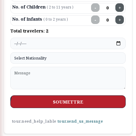
No. of Children
−
+
( 2 to 11 years )
No. of Infants
−
+
( 0 to 2 years )
Total travelers:
2
SOUMETTRE
tour.need_help_lable
tour.send_us_message