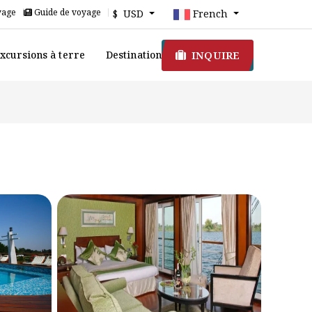
yage
Guide de voyage
$ USD
French
INQUIRE
xcursions à terre
Destination