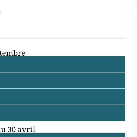
.
eptembre
u 30 avril