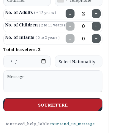
No. of Adults
( + 12 years )
−
+
No. of Children
( 2 to 11 years )
−
+
No. of Infants
( 0 to 2 years )
−
+
Total travelers:
2
SOUMETTRE
tour.need_help_lable
tour.send_us_message