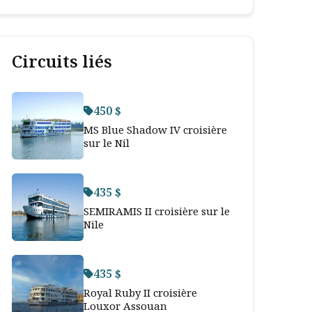
Circuits liés
450 $
MS Blue Shadow IV croisière
sur le Nil
435 $
SEMIRAMIS II croisière sur le
Nile
435 $
Royal Ruby II croisière
Louxor Assouan