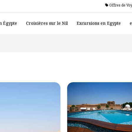
Offres de Vo
n Égypte
Croisières sur le Nil
Excursions en Egypte
e