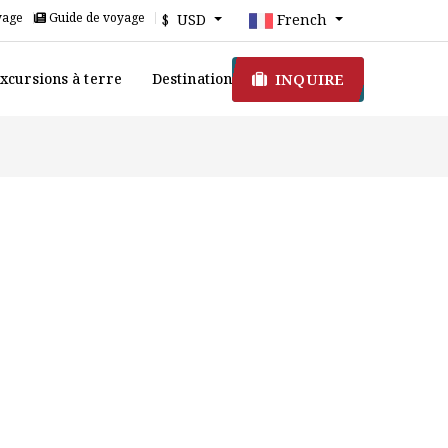
yage
Guide de voyage
$ USD
French
INQUIRE
xcursions à terre
Destination