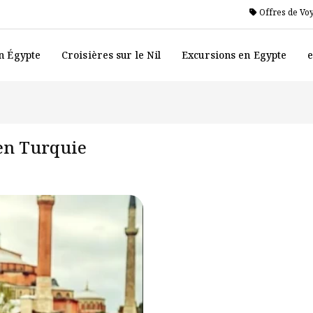
Offres de Vo
n Égypte
Croisières sur le Nil
Excursions en Egypte
e
 en Turquie