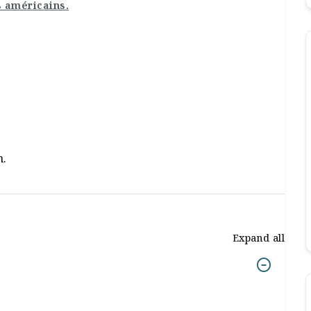
s américains.
n.
Expand all