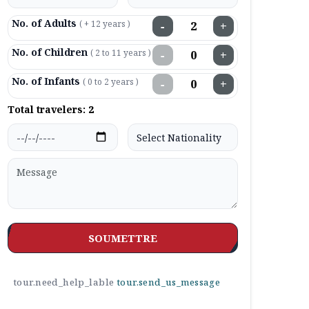
No. of Adults
( + 12 years )
−
+
No. of Children
( 2 to 11 years )
−
+
No. of Infants
( 0 to 2 years )
−
+
Total travelers:
2
SOUMETTRE
tour.need_help_lable
tour.send_us_message