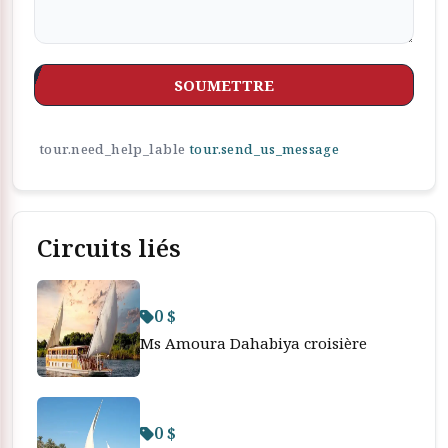
SOUMETTRE
tour.need_help_lable
tour.send_us_message
Circuits liés
0 $
Ms Amoura Dahabiya croisière
0 $