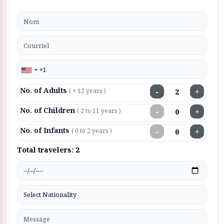
No. of Adults
−
+
( + 12 years )
No. of Children
−
+
( 2 to 11 years )
No. of Infants
−
+
( 0 to 2 years )
Total travelers:
2