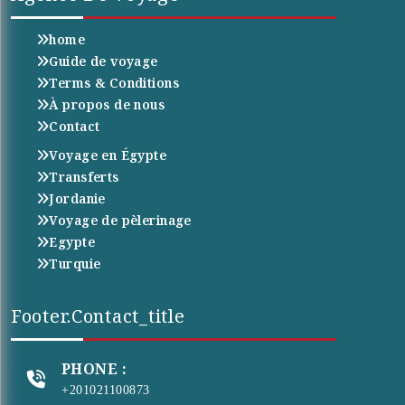
home
Guide de voyage
Terms & Conditions
À propos de nous
Contact
Voyage en Égypte
Transferts
Jordanie
Voyage de pèlerinage
Egypte
Turquie
Footer.contact_title
PHONE :
+201021100873