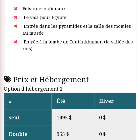
Vols internationaux
Le visa pour Egypte
Entrée dans les pyramides et la salle des momies
au musée
Entrée à la tombe de Toutânkhamon (la vallée des
rois)
Prix et Hébergement
Option d'hébergement 1
#
Été
Hiver
seul
1495 $
0 $
Double
955 $
0 $