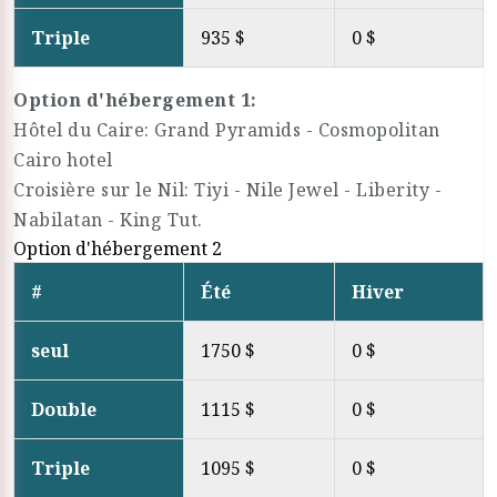
Triple
935 $
0 $
Option d'hébergement 1:
Hôtel du Caire: Grand Pyramids - Cosmopolitan
Cairo hotel
Croisière sur le Nil: Tiyi - Nile Jewel - Liberity -
Nabilatan - King Tut.
Option d'hébergement 2
#
Été
Hiver
seul
1750 $
0 $
Double
1115 $
0 $
Triple
1095 $
0 $