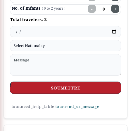
No. of Infants
−
+
( 0 to 2 years )
Total travelers:
2
SOUMETTRE
tour.need_help_lable
tour.send_us_message