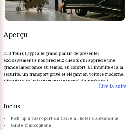
Aperçu
ETB Tours Egypt a le grand plaisir de présenter
exclusivement à nos précieux clients qui apprécie une
grande importance au temps, au confort, à l’intimité et à la
sécurité, un transport privé et élégant en voiture moderne
climatisée de l’aéroport international d’Hurghada à
Lire la suite
destination du Caire. Nos chauffeurs professionnels vous
accueilleront L’aéroport international d’Hurghada vous
conduira ensuite à votre hôtel au Caire. Nos chauffeur
Inclus
professionnels licenciés vous conduiront en toute sécurité.
Ne vous inquiétez pas de la route, Réservez avec ETB Tours
• Pick-up à l'aéroport du Caire à l'hotel à alexandrie
Egypt un transfert privé en toute sécurité depuis l'aéroport
• Guide francophone
d'Hurghada vers Le Caire et rassurez-vous. Vous pouvez