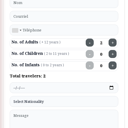
No. of Adults
−
+
( + 12 years )
No. of Children
−
+
( 2 to 11 years )
No. of Infants
−
+
( 0 to 2 years )
Total travelers:
2