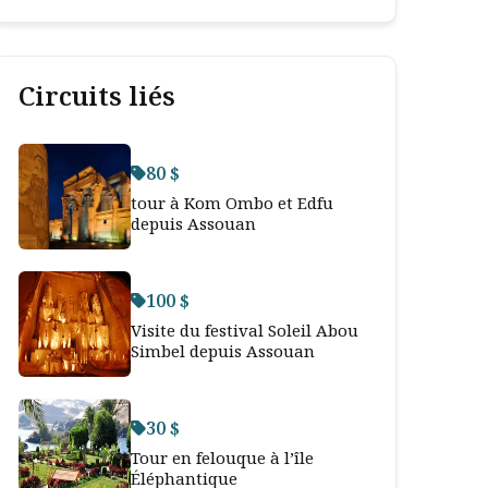
Circuits liés
80 $
tour à Kom Ombo et Edfu
depuis Assouan
100 $
Visite du festival Soleil Abou
Simbel depuis Assouan
30 $
Tour en felouque à l’île
Éléphantique