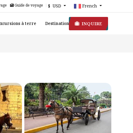
yage
Guide de voyage
$ USD
French
INQUIRE
xcursions à terre
Destination