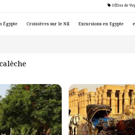
Offres de Vo
n Égypte
Croisières sur le Nil
Excursions en Egypte
e
 calèche