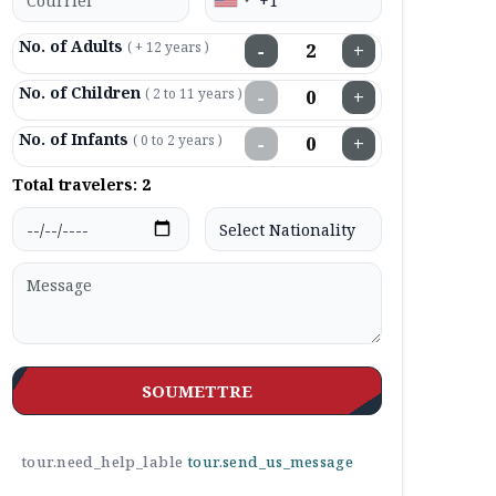
No. of Adults
( + 12 years )
−
+
No. of Children
( 2 to 11 years )
−
+
No. of Infants
( 0 to 2 years )
−
+
Total travelers:
2
SOUMETTRE
tour.need_help_lable
tour.send_us_message