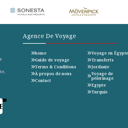
Agence De Voyage
home
Voyage en Égypt
e
Guide de voyage
Transferts
Terms & Conditions
Jordanie
te,
À propos de nous
Voyage de
pèlerinage
Contact
Egypte
Turquie
E