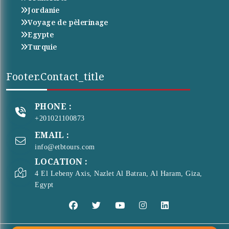
Jordanie
Voyage de pèlerinage
Egypte
Turquie
Footer.contact_title
PHONE :
+201021100873
EMAIL :
info@etbtours.com
LOCATION :
4 El Lebeny Axis, Nazlet Al Batran, Al Haram, Giza,
Egypt