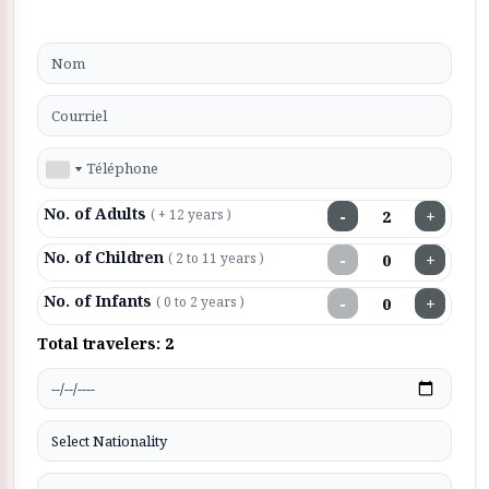
No. of Adults
−
+
( + 12 years )
No. of Children
−
+
( 2 to 11 years )
No. of Infants
−
+
( 0 to 2 years )
Total travelers:
2