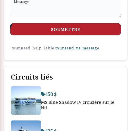
SOUMETTRE
tour.need_help_lable
tour.send_us_message
Circuits liés
450 $
MS Blue Shadow IV croisière sur le
Nil