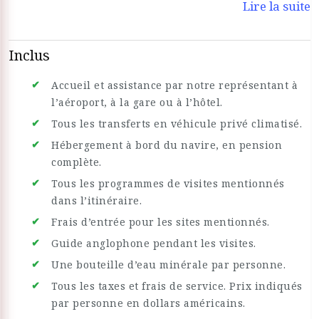
Lire la suite
histoire de l'Égypte grâce à des visites guidées quotidiennes
des monuments les plus célèbres, comme le temple de
Karnak, la Vallée des Rois et le temple de Philae.
Inclus
Spécialement conçue pour ceux qui souhaitent opter pour
une croisière de luxe sur le Nil ou réserver des forfaits
Accueil et assistance par notre représentant à
vacances en Égypte, la croisière sur le Nil TIA offre une
l’aéroport, à la gare ou à l’hôtel.
expérience unique sur le Nil, mêlant beauté et authenticité
Tous les transferts en véhicule privé climatisé.
égyptiennes. Spectacles en soirée, transats et vues
Hébergement à bord du navire, en pension
imprenables sur le fleuve sont au programme, pour un
complète.
voyage en Égypte unique.
Tous les programmes de visites mentionnés
dans l’itinéraire.
Frais d’entrée pour les sites mentionnés.
Guide anglophone pendant les visites.
Une bouteille d’eau minérale par personne.
Tous les taxes et frais de service. Prix indiqués
par personne en dollars américains.