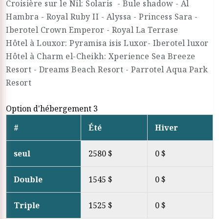
Croisière sur le Nil: Solaris - Bule shadow - Al
Hambra - Royal Ruby II - Alyssa - Princess Sara -
Iberotel Crown Emperor - Royal La Terrase
Hôtel à Louxor: Pyramisa isis Luxor- Iberotel luxor
Hôtel à Charm el-Cheikh: Xperience Sea Breeze
Resort - Dreams Beach Resort - Parrotel Aqua Park
Resort
Option d'hébergement 3
#
Été
Hiver
seul
2580 $
0 $
Double
1545 $
0 $
Triple
1525 $
0 $