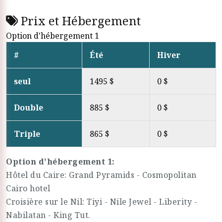
Prix et Hébergement
Option d'hébergement 1
#
Été
Hiver
seul
1495 $
0 $
Double
885 $
0 $
Triple
865 $
0 $
Option d'hébergement 1:
Hôtel du Caire: Grand Pyramids - Cosmopolitan
Cairo hotel
Croisière sur le Nil: Tiyi - Nile Jewel - Liberity -
Nabilatan - King Tut.