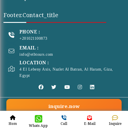
Footer.contact_title
PHONE :
+201021100873
EMAIL :
info@etbtours.com
LOCATION :
4 El Lebeny Axis, Nazlet Al Batran, Al Haram, Giza,
Egypt
inquire.now
© Copyright 2026 . All Rights Reserved
ETB Tours
Hom
Call
E-Mail
Inquire
Whats App