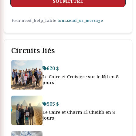
SOUMETTRE
tour.need_help_lable
tour.send_us_message
Circuits liés
620 $
Le Caire et Croisière sur le Nil en 8
jours
505 $
Le Caire et Charm El Cheikh en 8
jours