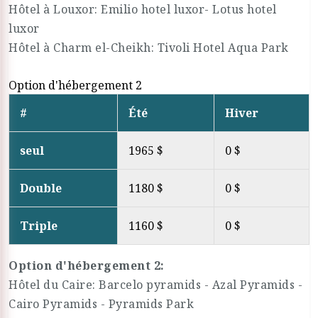
Hôtel à Louxor: Emilio hotel luxor- Lotus hotel
luxor
Hôtel à Charm el-Cheikh: Tivoli Hotel Aqua Park
Option d'hébergement 2
#
Été
Hiver
seul
1965 $
0 $
Double
1180 $
0 $
Triple
1160 $
0 $
Option d'hébergement 2:
Hôtel du Caire: Barcelo pyramids - Azal Pyramids -
Cairo Pyramids - Pyramids Park