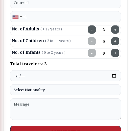
No. of Adults
−
+
( + 12 years )
No. of Children
−
+
( 2 to 11 years )
No. of Infants
−
+
( 0 to 2 years )
Total travelers:
2