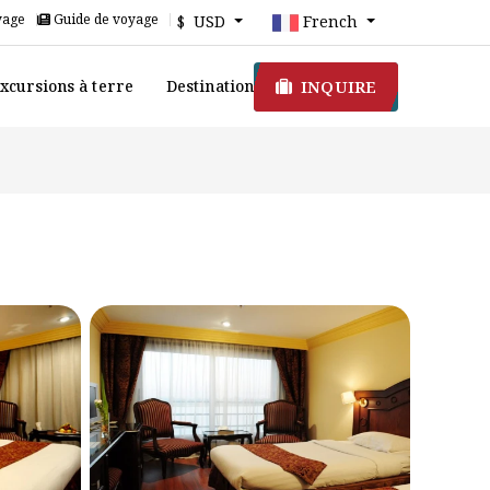
yage
Guide de voyage
$ USD
French
INQUIRE
xcursions à terre
Destination