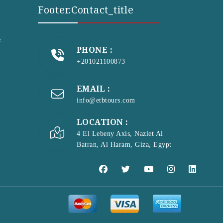
Footer.contact_title
e
PHONE :
+201021100873
EMAIL :
info@etbtours.com
LOCATION :
4 El Lebeny Axis, Nazlet Al
Batran, Al Haram, Giza, Egypt