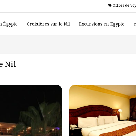
Offres de Vo
n Égypte
Croisières sur le Nil
Excursions en Egypte
e
e Nil