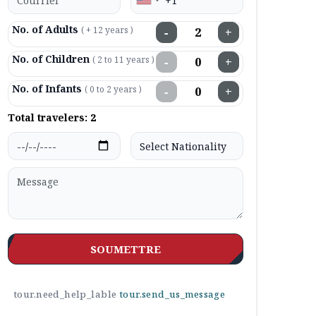
No. of Adults
( + 12 years )
−
+
No. of Children
( 2 to 11 years )
−
+
No. of Infants
( 0 to 2 years )
−
+
Total travelers:
2
SOUMETTRE
tour.need_help_lable
tour.send_us_message