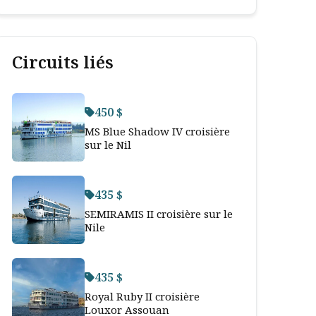
Circuits liés
450 $
MS Blue Shadow IV croisière
sur le Nil
435 $
SEMIRAMIS II croisière sur le
Nile
435 $
Royal Ruby II croisière
Louxor Assouan