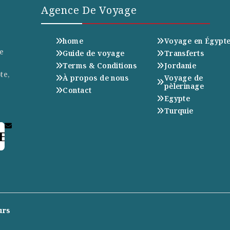
Agence De Voyage
home
Voyage en Égypt
e
Guide de voyage
Transferts
Terms & Conditions
Jordanie
te,
À propos de nous
Voyage de
pèlerinage
Contact
Egypte
Turquie
E
urs